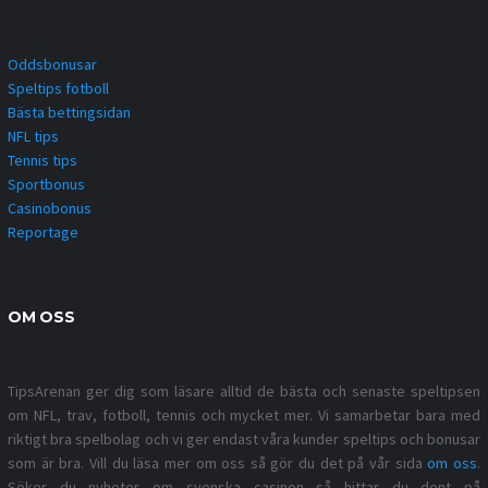
Oddsbonusar
Speltips fotboll
Bästa bettingsidan
NFL tips
Tennis tips
Sportbonus
Casinobonus
Reportage
OM OSS
TipsArenan ger dig som läsare alltid de bästa och senaste speltipsen
om NFL, trav, fotboll, tennis och mycket mer. Vi samarbetar bara med
riktigt bra spelbolag och vi ger endast våra kunder speltips och bonusar
som är bra. Vill du läsa mer om oss så gör du det på vår sida
om oss
.
Söker du nyheter om svenska casinon så hittar du dent på