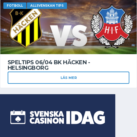
FOTBOLL
ALLSVENSKAN TIPS
SPELTIPS 06/04 BK HÄCKEN -
HELSINGBORG
LÄS MER