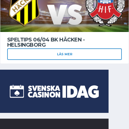
SPELTIPS 06/04 BK HÄCKEN -
HELSINGBORG
LÄS MER