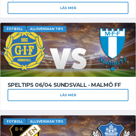
LÄS MER
FOTBOLL
ALLSVENSKAN TIPS
SPELTIPS 06/04 SUNDSVALL - MALMÖ FF
LÄS MER
FOTBOLL
ALLSVENSKAN TIPS