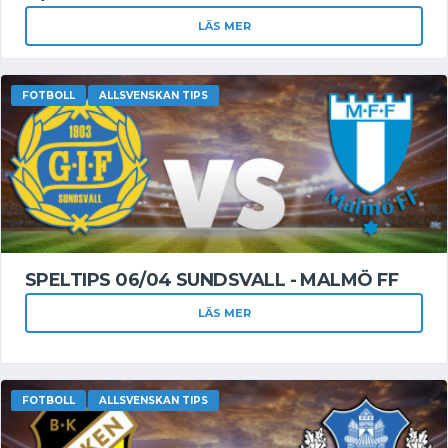
LÄS MER
FOTBOLL
ALLSVENSKAN TIPS
SPELTIPS 06/04 SUNDSVALL - MALMÖ FF
LÄS MER
FOTBOLL
ALLSVENSKAN TIPS