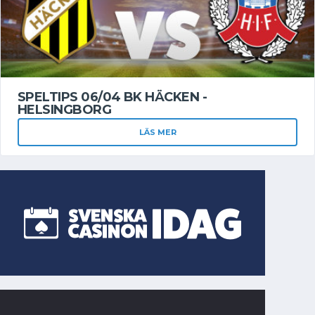
SPELTIPS 06/04 BK HÄCKEN -
HELSINGBORG
LÄS MER