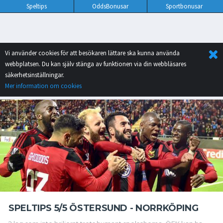
Speltips
OddsBonusar
Sportbonusar
Vi använder cookies för att besökaren lättare ska kunna använda
webbplatsen. Du kan själv stänga av funktionen via din webbläsares
säkerhetsinställningar.
Mer information om cookies
SPELTIPS 5/5 ÖSTERSUND - NORRKÖPING