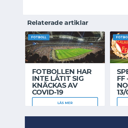
Relaterade artiklar
FOTBOLL
FOTBO
FOTBOLLEN HAR
SP
INTE LÅTIT SIG
FF 
KNÄCKAS AV
NO
COVID-19
13/
LÄS MER