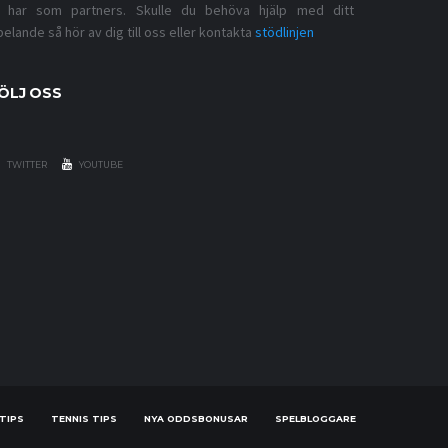
i har som partners. Skulle du behöva hjälp med ditt
pelande så hör av dig till oss eller kontakta
stödlinjen
ÖLJ OSS
TWITTER
YOUTUBE
 TIPS
TENNIS TIPS
NYA ODDSBONUSAR
SPELBLOGGARE