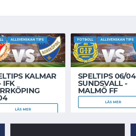
LL
ALLSVENSKAN TIPS
FOTBOLL
ALLSVENSKAN TIPS
ELTIPS KALMAR
SPELTIPS 06/04
- IFK
SUNDSVALL -
RRKÖPING
MALMÖ FF
04
LÄS MER
LÄS MER