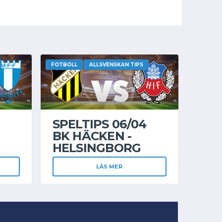
FOTBOLL
ALLSVENSKAN TIPS
SPELTIPS 06/04
BK HÄCKEN -
HELSINGBORG
LÄS MER