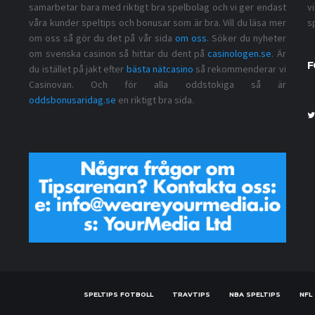
samarbetar bara med riktigt bra spelbolag och vi ger endast
v
våra kunder speltips och bonusar som är bra. Vill du läsa mer
s
om oss så gör du det på vår sida
om oss
. Söker du nyheter
om svenska casinon så hittar du dent på
casinologen.se
. Är
F
du istället på jakt efter
bästa nätcasino
så rekommenderar vi
Casinovan. Och för alla oddstokiga så är
oddsbonusaridag.se
en riktigt bra sida.
SPELTIPS FOTBOLL
TRAVTIPS
NBA SPELTIPS
NFL