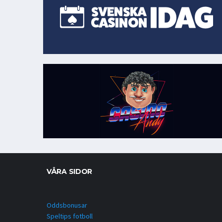
VÅRA SIDOR
Oddsbonusar
Speltips fotboll