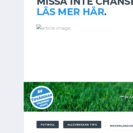
MISSA INTE CHANS
LÄS MER HÄR
.
Hass
FOTBOLL
ALLSVENSKAN TIPS
#NORRLANDSD