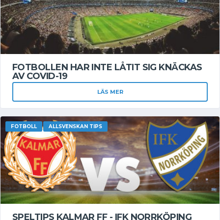
FOTBOLLEN HAR INTE LÅTIT SIG KNÄCKAS
AV COVID-19
LÄS MER
FOTBOLL
ALLSVENSKAN TIPS
SPELTIPS KALMAR FF - IFK NORRKÖPING