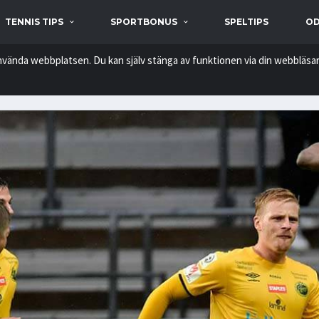
TENNIS TIPS
SPORTBONUS
SPELTIPS
OD
nvända webbplatsen. Du kan själv stänga av funktionen via din webbläsar