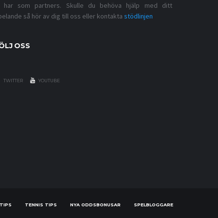
i har som partners. Skulle du behöva hjälp med ditt
pelande så hör av dig till oss eller kontakta
stödlinjen
ÖLJ OSS
TWITTER
YOUTUBE
 TIPS
TENNIS TIPS
NYA ODDSBONUSAR
SPELBLOGGARE