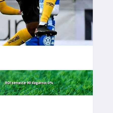
ROI senaste 90 dagarna: 0%