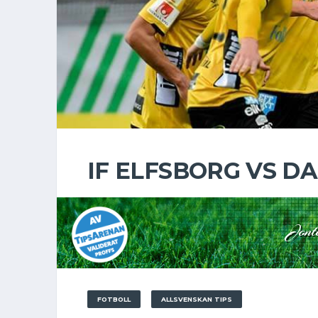
IF ELFSBORG VS D
Jont
FOTBOLL
ALLSVENSKAN TIPS