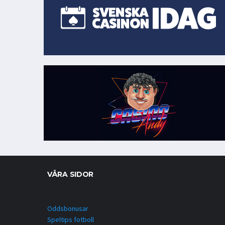
VÅRA SIDOR
Oddsbonusar
Speltips fotboll