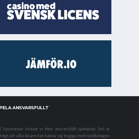
PELA ANSVARSFULLT
å TipsArenan strävar vi efter ansvarsfullt spelande. Det är
iktigt att våra läsare kan känna sig trygga med spelbolagen