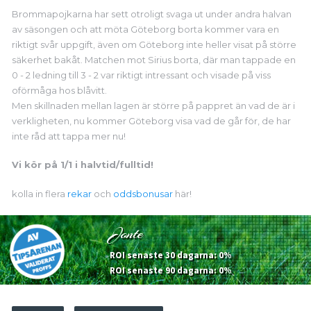
Brommapojkarna har sett otroligt svaga ut under andra halvan
av säsongen och att möta Göteborg borta kommer vara en
riktigt svår uppgift, även om Göteborg inte heller visat på större
säkerhet bakåt. Matchen mot Sirius borta, där man tappade en
0 - 2 ledning till 3 - 2 var riktigt intressant och visade på viss
oförmåga hos blåvitt.
Men skillnaden mellan lagen är större på pappret än vad de är i
verkligheten, nu kommer Göteborg visa vad de går för, de har
inte råd att tappa mer nu!
Vi kör på 1/1 i halvtid/fulltid!
kolla in flera
rekar
och
oddsbonusar
här!
Jonte
ROI senaste 30 dagarna: 0%
ROI senaste 90 dagarna: 0%