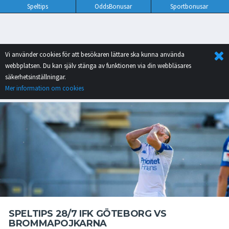
Speltips
OddsBonusar
Sportbonusar
Vi använder cookies för att besökaren lättare ska kunna använda
webbplatsen. Du kan själv stänga av funktionen via din webbläsares
säkerhetsinställningar.
Mer information om cookies
SPELTIPS 28/7 IFK GÖTEBORG VS
BROMMAPOJKARNA