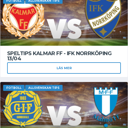
FOTBOLL
ALLSVENSKAN TIPS
SPELTIPS KALMAR FF - IFK NORRKÖPING
13/04
LÄS MER
FOTBOLL
ALLSVENSKAN TIPS