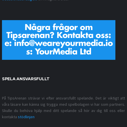
SPELA ANSVARSFULLT
På TipsArenan strävar vi efter ansvarsfullt spelande. Det är viktigt att
våra läsare kan känna sig trygga med spelbolagen vi har som partners.
Skulle du behöva hjälp med ditt spelande så hör av dig till oss eller
kontakta
stödlinjen