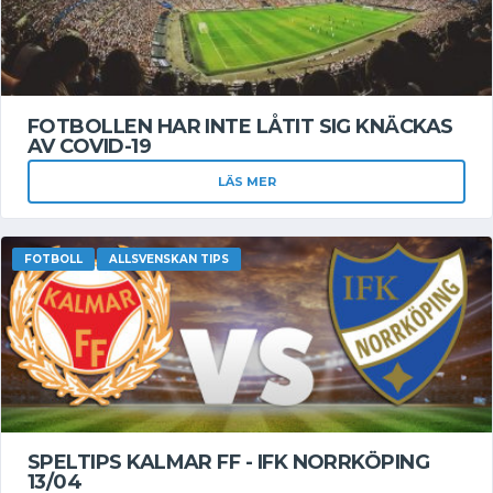
FOTBOLLEN HAR INTE LÅTIT SIG KNÄCKAS
AV COVID-19
LÄS MER
FOTBOLL
ALLSVENSKAN TIPS
SPELTIPS KALMAR FF - IFK NORRKÖPING
13/04