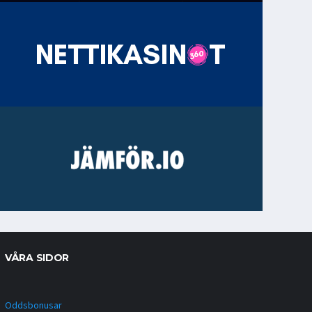
VÅRA SIDOR
Oddsbonusar