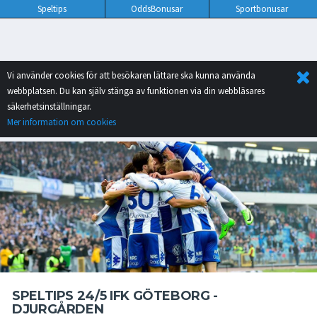
Speltips
OddsBonusar
Sportbonusar
Vi använder cookies för att besökaren lättare ska kunna använda
webbplatsen. Du kan själv stänga av funktionen via din webbläsares
säkerhetsinställningar.
Mer information om cookies
SPELTIPS 24/5 IFK GÖTEBORG -
DJURGÅRDEN