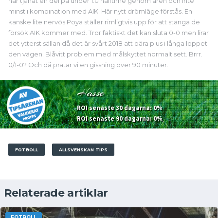
har tjänat en del på under 1.0 halftime genom åren och inte
minst i kombination med AIK. Här nytt drömläge förstås. En
kanske lite nervös Poya ställer rimligtvis upp för att stänga de
försök AIK kommer med. Tror faktiskt det kan sluta 0-0 men lirar
det ytterst sällan då det är svårt 2018 att bära plus i långa loppet
den vägen. Blåvitt problem med målskyttet normalt sett. Brrr.
0/1-0? Och då pratar vi en gissning över 90 minuter.
Hasse
ROI senaste 30 dagarna: 0%
ROI senaste 90 dagarna: 0%
FOTBOLL
ALLSVENSKAN TIPS
Relaterade artiklar
FOTBOLL