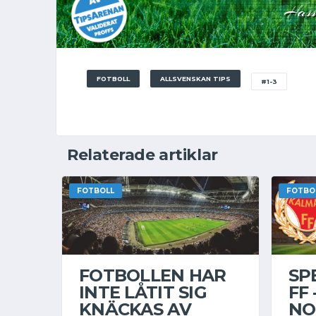
Hass
FOTBOLL
ALLSVENSKAN TIPS
#1-3
Relaterade artiklar
FOTBOLL
FOTBO
FOTBOLLEN HAR
SP
INTE LÅTIT SIG
FF 
KNÄCKAS AV
NO