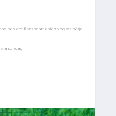
 och det finns snart anledning att börja
enna söndag.