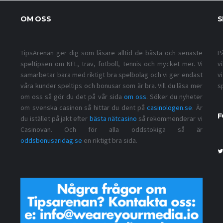
OM OSS
S
TipsArenan ger dig som läsare alltid de bästa och senaste
P
speltipsen om NFL, trav, fotboll, tennis och mycket mer. Vi
v
samarbetar bara med riktigt bra spelbolag och vi ger endast
v
våra kunder speltips och bonusar som är bra. Vill du läsa mer
s
om oss så gör du det på vår sida
om oss
. Söker du nyheter
om svenska casinon så hittar du dent på
casinologen.se
. Är
F
du istället på jakt efter
bästa nätcasino
så rekommenderar vi
Casinovan. Och för alla oddstokiga så är
oddsbonusaridag.se
en riktigt bra sida.