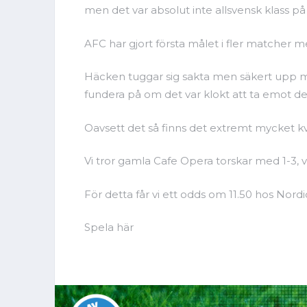
men det var absolut inte allsvensk klass på
AFC har gjort första målet i fler matcher m
Häcken tuggar sig sakta men säkert upp m
fundera på om det var klokt att ta emot det
Oavsett det så finns det extremt mycket kv
Vi tror gamla Cafe Opera torskar med 1-3, 
För detta får vi ett odds om 11.50 hos Nordi
Spela här