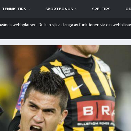
TENNIS TIPS
SPORTBONUS
SPELTIPS
OD
nvända webbplatsen. Du kan själv stänga av funktionen via din webbläsar