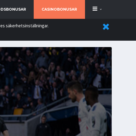
DSBONUSAR
CASINOBONUSAR
es säkerhetsinställningar.