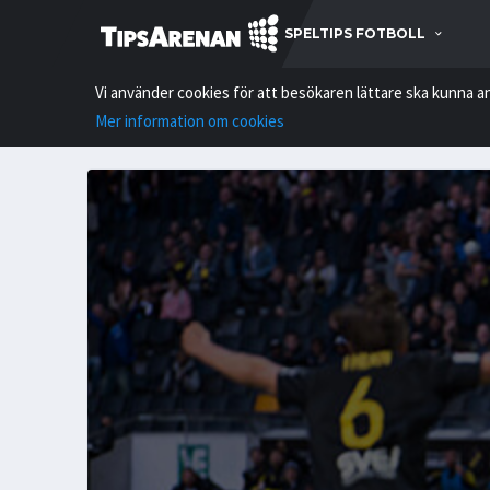
SPELTIPS FOTBOLL
Vi använder cookies för att besökaren lättare ska kunna a
Mer information om cookies