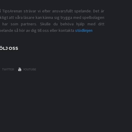
å TipsArenan strävar vi efter ansvarsfullt spelande. Det är
iktigt att våra läsare kan känna sig trygga med spelbolagen
i har som partners. Skulle du behöva hjälp med ditt
pelande så hör av dig till oss eller kontakta
stödlinjen
ÖLJ OSS
TWITTER
YOUTUBE