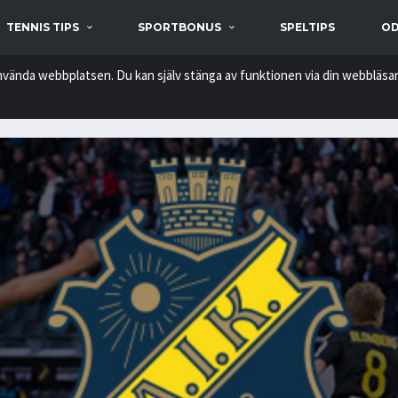
TENNIS TIPS
SPORTBONUS
SPELTIPS
OD
nvända webbplatsen. Du kan själv stänga av funktionen via din webbläsar