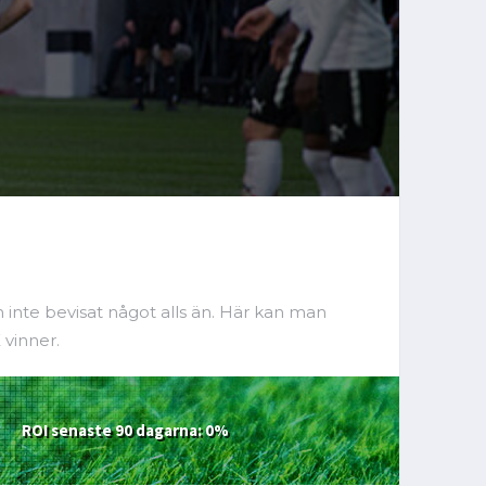
 inte bevisat något alls än. Här kan man
 vinner.
ROI senaste 90 dagarna: 0%