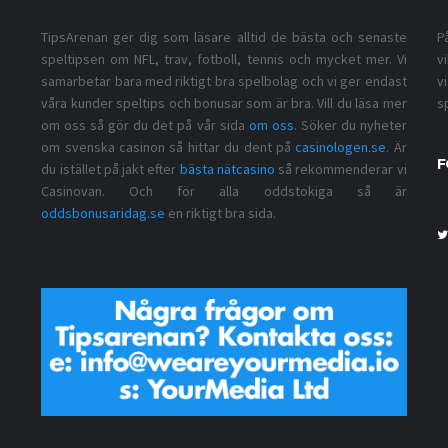
TipsArenan ger dig som läsare alltid de bästa och senaste
P
speltipsen om NFL, trav, fotboll, tennis och mycket mer. Vi
v
samarbetar bara med riktigt bra spelbolag och vi ger endast
v
våra kunder speltips och bonusar som är bra. Vill du läsa mer
s
om oss så gör du det på vår sida
om oss
. Söker du nyheter
om svenska casinon så hittar du dent på
casinologen.se
. Är
F
du istället på jakt efter
bästa nätcasino
så rekommenderar vi
Casinovan. Och för alla oddstokiga så är
oddsbonusaridag.se
en riktigt bra sida.