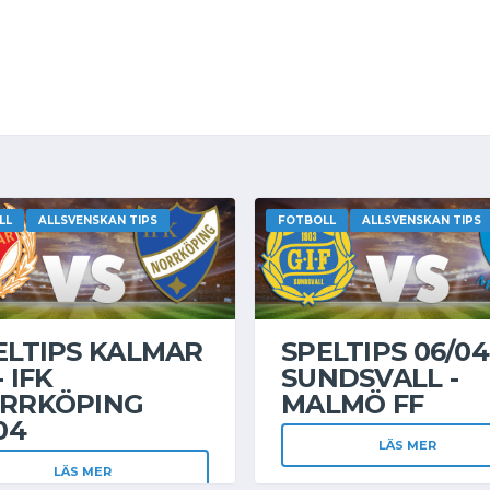
LL
ALLSVENSKAN TIPS
FOTBOLL
ALLSVENSKAN TIPS
ELTIPS KALMAR
SPELTIPS 06/04
- IFK
SUNDSVALL -
RRKÖPING
MALMÖ FF
04
LÄS MER
LÄS MER