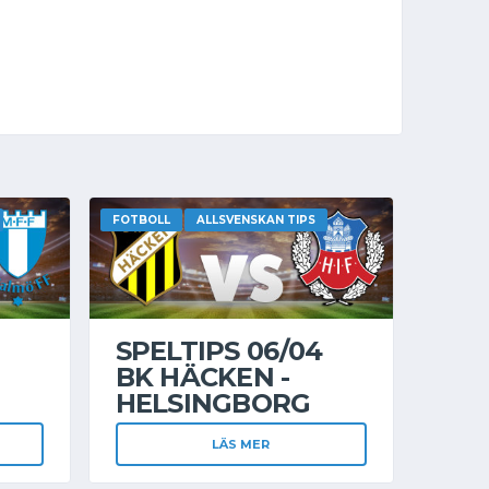
FOTBOLL
ALLSVENSKAN TIPS
SPELTIPS 06/04
BK HÄCKEN -
HELSINGBORG
LÄS MER