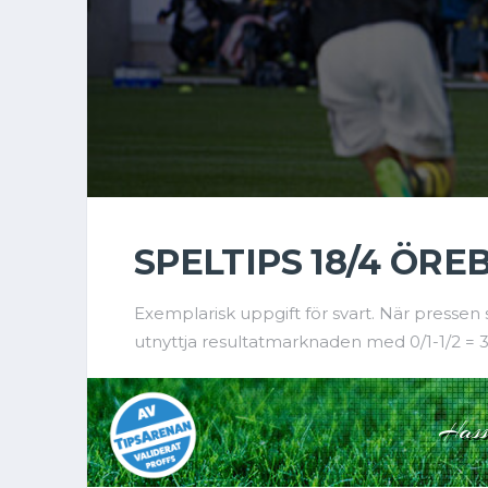
SPELTIPS 18/4 ÖREB
Exemplarisk uppgift för svart. När pressen
utnyttja resultatmarknaden med 0/1-1/2 = 3 
Hass