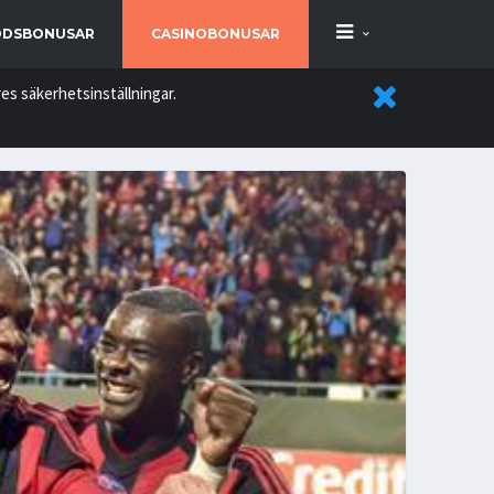
DSBONUSAR
CASINOBONUSAR
es säkerhetsinställningar.