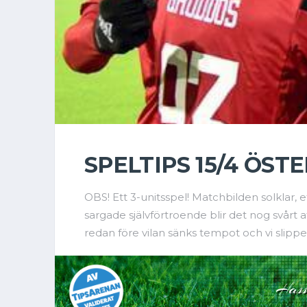
SPELTIPS 15/4 ÖST
OBS! Ett 3-unitsspel! Matchbilden solklar,
sargade självförtroende blir det nog svårt
redan före vilan sänks tempot och vi slipper
Hass