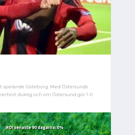
 lågt spelande Göteborg. Med Östersunds
t oerhört duktig och om Östersund gör 1-0
ROI senaste 90 dagarna: 0%