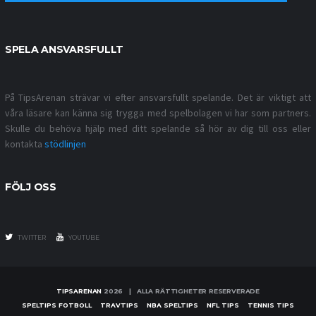
SPELA ANSVARSFULLT
På TipsArenan strävar vi efter ansvarsfullt spelande. Det är viktigt att
våra läsare kan känna sig trygga med spelbolagen vi har som partners.
Skulle du behöva hjälp med ditt spelande så hör av dig till oss eller
kontakta
stödlinjen
FÖLJ OSS
TWITTER
YOUTUBE
TIPSARENAN
2026 | ALLA RÄTTIGHETER RESERVERADE
SPELTIPS FOTBOLL
TRAVTIPS
NBA SPELTIPS
NFL TIPS
TENNIS TIPS