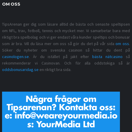
OM OSS
TipsArenan ger dig som läsare alltid de bästa och senaste speltipsen
om NFL, trav, fotboll, tennis och mycket mer. Vi samarbetar bara med
riktigt bra spelbolag och vi ger endast våra kunder speltips och bonusar
som är bra. Vill du läsa mer om oss så gör du det på vår sida
om oss
.
Söker du nyheter om svenska casinon så hittar du dent på
casinologen.se
. Är du istället på jakt efter
bästa nätcasino
så
rekommenderar vi Casinovan. Och för alla oddstokiga så är
oddsbonusaridag.se
en riktigt bra sida.