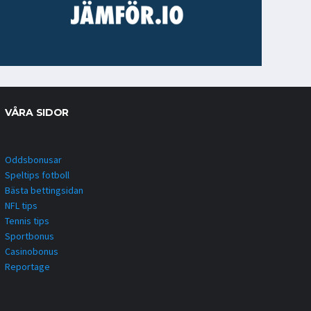
VÅRA SIDOR
Oddsbonusar
Speltips fotboll
Bästa bettingsidan
NFL tips
Tennis tips
Sportbonus
Casinobonus
Reportage