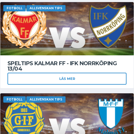
FOTBOLL
ALLSVENSKAN TIPS
SPELTIPS KALMAR FF - IFK NORRKÖPING
13/04
LÄS MER
FOTBOLL
ALLSVENSKAN TIPS