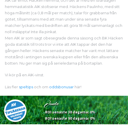
AIK tar emot Häcken hemma, och det är med en svårslagen
hemmastatistik AIK stoltserar med. Häckens Paulinho, med sitt
höga målsnitt (ca 0,8 mål per match), talar för grabbarna från
götet, tillsammans med att man under sina senaste fyra
matcher lyckats med bedriften att göra 18 mål sammanlagt och
noll insläppta! Inte illa pinkat.
Men AIK är som sagt obesegrade denna säsong och BK Häcken
goda statistik till trots tror vi inte att AIK tappar det den här
gången heller. Häckens senaste matcher har varit mot lättare
motstånd i antingen svenska kuppen eller från den allsvenska
botten. Nu ger man sig på serieledarna på bortaplan.
Vi kör på en AIK-vinst.
Läs fler
speltips
och om
oddsbonusar
här!
Jonte
ROI senaste 30 dagarna: 0%
ROI senaste 90 dagarna: 0%