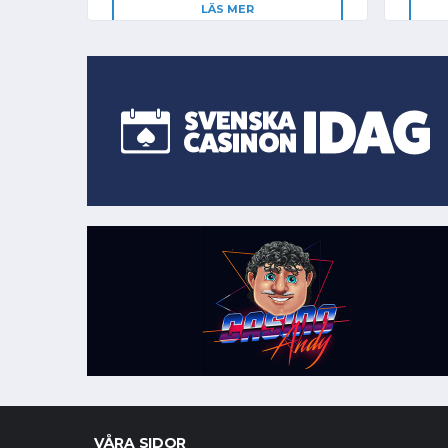
LÄS MER
VÅRA SIDOR