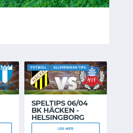
FOTBOLL
ALLSVENSKAN TIPS
SPELTIPS 06/04
BK HÄCKEN -
HELSINGBORG
LÄS MER