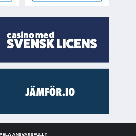
PELA ANSVARSFULLT