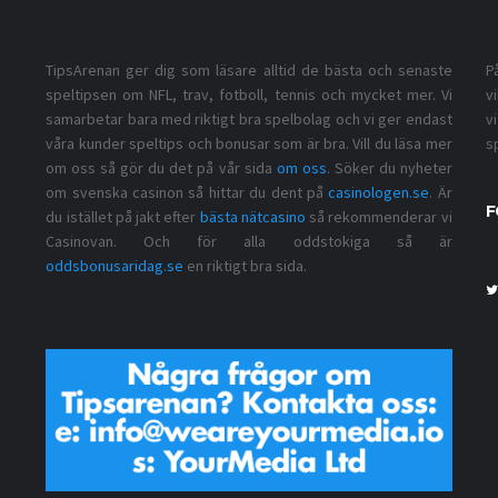
TipsArenan ger dig som läsare alltid de bästa och senaste
P
speltipsen om NFL, trav, fotboll, tennis och mycket mer. Vi
v
samarbetar bara med riktigt bra spelbolag och vi ger endast
v
våra kunder speltips och bonusar som är bra. Vill du läsa mer
s
om oss så gör du det på vår sida
om oss
. Söker du nyheter
om svenska casinon så hittar du dent på
casinologen.se
. Är
F
du istället på jakt efter
bästa nätcasino
så rekommenderar vi
Casinovan. Och för alla oddstokiga så är
oddsbonusaridag.se
en riktigt bra sida.