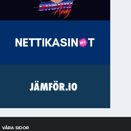
VÅRA SIDOR