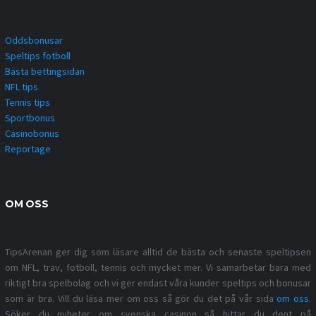
Oddsbonusar
Speltips fotboll
Bästa bettingsidan
NFL tips
Tennis tips
Sportbonus
Casinobonus
Reportage
OM OSS
TipsArenan ger dig som läsare alltid de bästa och senaste speltipsen
om NFL, trav, fotboll, tennis och mycket mer. Vi samarbetar bara med
riktigt bra spelbolag och vi ger endast våra kunder speltips och bonusar
som är bra. Vill du läsa mer om oss så gör du det på vår sida
om oss
.
Söker du nyheter om svenska casinon så hittar du dent på