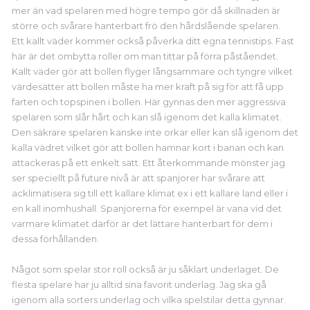
mer än vad spelaren med högre tempo gör då skillnaden är
större och svårare hanterbart frö den hårdslående spelaren.
Ett kallt väder kommer också påverka ditt egna tennistips. Fast
här är det ombytta roller om man tittar på förra påståendet.
Kallt väder gör att bollen flyger långsammare och tyngre vilket
värdesätter att bollen måste ha mer kraft på sig för att få upp
farten och topspinen i bollen. Här gynnas den mer aggressiva
spelaren som slår hårt och kan slå igenom det kalla klimatet.
Den säkrare spelaren kanske inte orkar eller kan slå igenom det
kalla vädret vilket gör att bollen hamnar kort i banan och kan
attackeras på ett enkelt sätt. Ett återkommande mönster jag
ser speciellt på future nivå är att spanjorer har svårare att
acklimatisera sig till ett kallare klimat ex i ett kallare land eller i
en kall inomhushall. Spanjorerna för exempel är vana vid det
varmare klimatet därför är det lättare hanterbart för dem i
dessa förhållanden.
Något som spelar stor roll också är ju såklart underlaget. De
flesta spelare har ju alltid sina favorit underlag. Jag ska gå
igenom alla sorters underlag och vilka spelstilar detta gynnar.