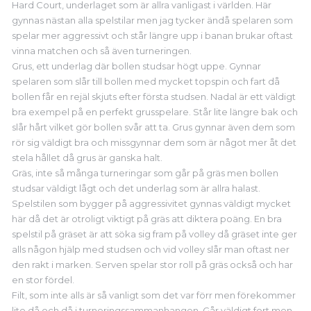
Hard Court, underlaget som är allra vanligast i världen. Här
gynnas nästan alla spelstilar men jag tycker ändå spelaren som
spelar mer aggressivt och står längre upp i banan brukar oftast
vinna matchen och så även turneringen.
Grus, ett underlag där bollen studsar högt uppe. Gynnar
spelaren som slår till bollen med mycket topspin och fart då
bollen får en rejäl skjuts efter första studsen. Nadal är ett väldigt
bra exempel på en perfekt grusspelare. Står lite längre bak och
slår hårt vilket gör bollen svår att ta. Grus gynnar även dem som
rör sig väldigt bra och missgynnar dem som är något mer åt det
stela hållet då grus är ganska halt.
Gräs, inte så många turneringar som går på gräs men bollen
studsar väldigt lågt och det underlag som är allra halast.
Spelstilen som bygger på aggressivitet gynnas väldigt mycket
här då det är otroligt viktigt på gräs att diktera poäng. En bra
spelstil på gräset är att söka sig fram på volley då gräset inte ger
alls någon hjälp med studsen och vid volley slår man oftast ner
den rakt i marken. Serven spelar stor roll på gräs också och har
en stor fördel.
Filt, som inte alls är så vanligt som det var förr men förekommer
lite då och då i turneringssammanhangen. Går väldigt fort men