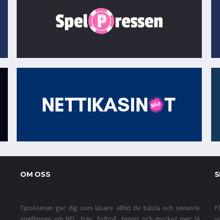
OM OSS
S
TipsArenan ger dig som läsare alltid de bästa och senaste
P
speltipsen om NFL, trav, fotboll, tennis och mycket mer. Vi
v