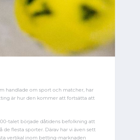
 som handlade om sport och matcher, har
ting är hur den kommer att fortsätta att
600-talet började dåtidens befolkning att
 de flesta sporter. Därav har vi även sett
sta vertikal inom betting-marknaden