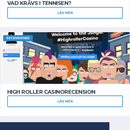
VAD KRÄVS I TENNISEN?
LÄS MER
RECENSIONER
HIGH ROLLER CASINORECENSION
LÄS MER