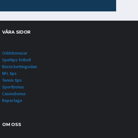
VÅRA SIDOR
Oddsbonusar
Speltips fotboll
Bästa bettingsidan
NFL tips
Tennis tips
Sportbonus
Casinobonus
Reportage
OM OSS