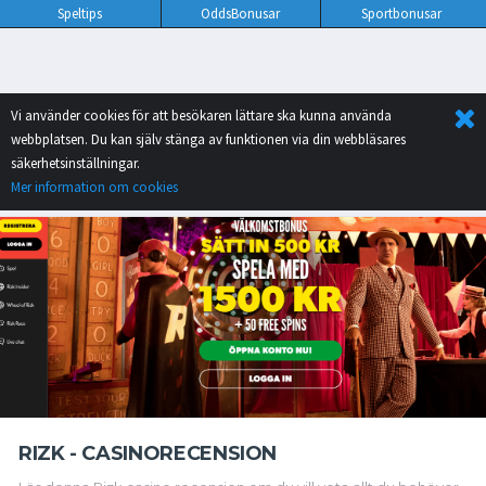
Speltips
OddsBonusar
Sportbonusar
Vi använder cookies för att besökaren lättare ska kunna använda
webbplatsen. Du kan själv stänga av funktionen via din webbläsares
säkerhetsinställningar.
Mer information om cookies
RIZK - CASINORECENSION