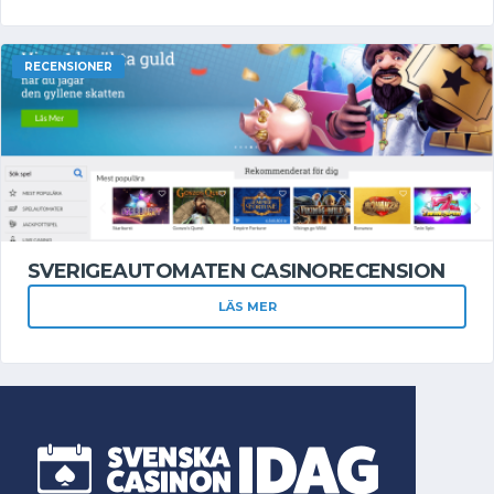
RECENSIONER
SVERIGEAUTOMATEN CASINORECENSION
LÄS MER