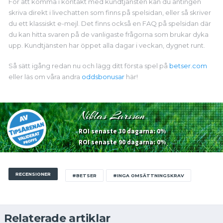
För att komma i kontakt med kundtjänsten kan du antingen
skriva direkt i livechatten som finns på spelsidan, eller så skriver
du ett klassiskt e-mejl. Det finns också en FAQ på spelsidan där
du kan hitta svaren på de vanligaste frågorna som brukar dyka
upp. Kundtjänsten har öppet alla dagar i veckan, dygnet runt.
Så sätt igång redan nu och lägg ditt första spel på
betser.com
eller läs om våra andra
oddsbonusar
här!
Niklas Larsson
ROI senaste 30 dagarna: 0%
ROI senaste 90 dagarna: 0%
RECENSIONER
#BETSER
#INGA OMSÄTTNINGSKRAV
Relaterade artiklar