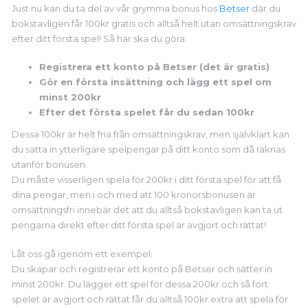
Just nu kan du ta del av vår grymma bonus hos
Betser
där du
bokstavligen får 100kr gratis och alltså helt utan omsättningskrav
efter ditt första spel! Så här ska du göra:
Registrera ett konto på Betser (det är gratis)
Gör en första insättning och lägg ett spel om
minst 200kr
Efter det första spelet får du sedan 100kr
Dessa 100kr är helt fria från omsättningskrav, men självklart kan
du sätta in ytterligare spelpengar på ditt konto som då räknas
utanför bonusen.
Du måste visserligen spela för 200kr i ditt första spel för att få
dina pengar, men i och med att 100 kronorsbonusen är
omsättningsfri innebär det att du alltså bokstavligen kan ta ut
pengarna direkt efter ditt första spel är avgjort och rättat!
Låt oss gå igenom ett exempel:
Du skapar och registrerar ett konto på Betser och sätter in
minst 200kr. Du lägger ett spel för dessa 200kr och så fort
spelet är avgjort och rättat får du alltså 100kr extra att spela för