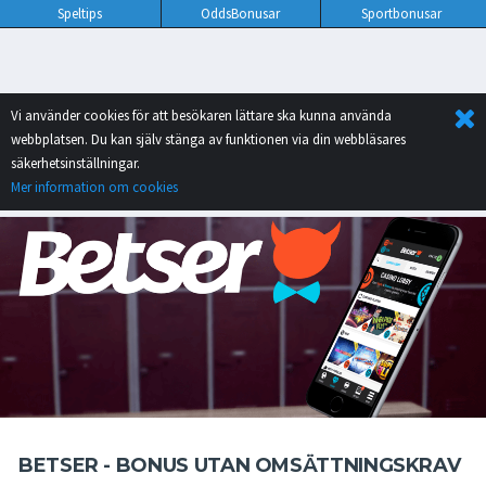
Speltips
OddsBonusar
Sportbonusar
Vi använder cookies för att besökaren lättare ska kunna använda
webbplatsen. Du kan själv stänga av funktionen via din webbläsares
säkerhetsinställningar.
Mer information om cookies
BETSER - BONUS UTAN OMSÄTTNINGSKRAV