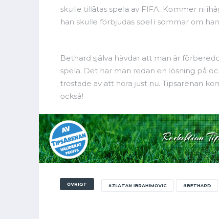
skulle tillåtas spela av FIFA. Kommer ni ih
han skulle förbjudas spel i sommar om han 
Bethard själva hävdar att man är förberedda
spela. Det har man redan en lösning på och
tröstade av att höra just nu. Tipsarenan k
också!
Redaktion T
ÖVRIGT
#ZLATAN IBRAHIMOVIC
#BETHARD