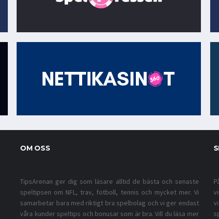
OM OSS
S
TipsArenan ger dig som läsare alltid de bästa och senaste
P
speltipsen om NFL, trav, fotboll, tennis och mycket mer. Vi
v
samarbetar bara med riktigt bra spelbolag och vi ger endast
v
våra kunder speltips och bonusar som är bra. Vill du läsa mer
s