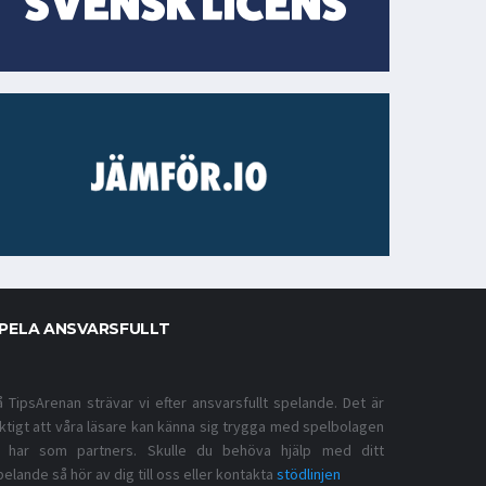
PELA ANSVARSFULLT
å TipsArenan strävar vi efter ansvarsfullt spelande. Det är
iktigt att våra läsare kan känna sig trygga med spelbolagen
i har som partners. Skulle du behöva hjälp med ditt
pelande så hör av dig till oss eller kontakta
stödlinjen