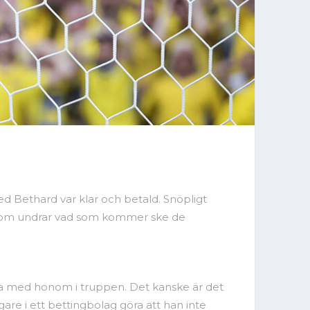
ed Bethard var klar och betald. Snöpligt
 nu som undrar vad som kommer ske de
a ha med honom i truppen. Det kanske är det
re i ett bettingbolag göra att han inte