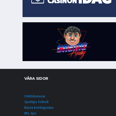
VÅRA SIDOR
Oddsbonusar
Speltips fotboll
Bästa bettingsidan
NFL tips