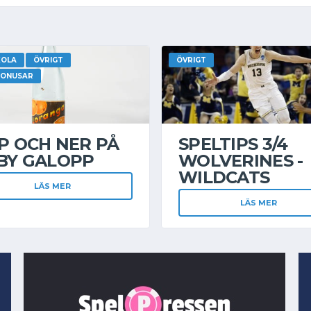
KOLA
ÖVRIGT
ÖVRIGT
ONUSAR
P OCH NER PÅ
SPELTIPS 3/4
BY GALOPP
WOLVERINES -
WILDCATS
LÄS MER
LÄS MER