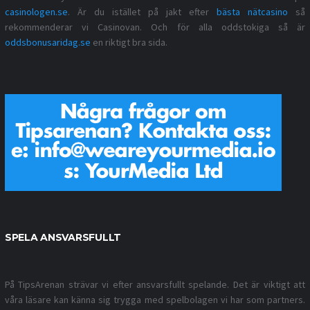
casinologen.se
. Är du istället på jakt efter
bästa nätcasino
så
rekommenderar vi Casinovan. Och för alla oddstokiga så är
oddsbonusaridag.se
en riktigt bra sida.
SPELA ANSVARSFULLT
På TipsArenan strävar vi efter ansvarsfullt spelande. Det är viktigt att
våra läsare kan känna sig trygga med spelbolagen vi har som partners.