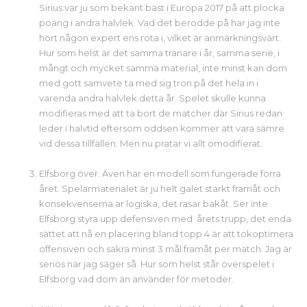
Sirius var ju som bekant bäst i Europa 2017 på att plocka
poäng i andra halvlek. Vad det berodde på har jag inte
hört någon expert ens rota i, vilket är anmärkningsvärt.
Hur som helst är det samma tränare i år, samma serie, i
mångt och mycket samma material, inte minst kan dom
med gott samvete ta med sig tron på det hela in i
varenda andra halvlek detta år. Spelet skulle kunna
modifieras med att ta bort de matcher där Sirius redan
leder i halvtid eftersom oddsen kommer att vara sämre
vid dessa tillfällen. Men nu pratar vi allt omodifierat.
Elfsborg över. Även här en modell som fungerade förra
året. Spelarmaterialet är ju helt galet starkt framåt och
konsekvenserna är logiska, det rasar bakåt. Ser inte
Elfsborg styra upp defensiven med årets trupp, det enda
sättet att nå en placering bland topp 4 är att tokoptimera
offensiven och säkra minst 3 mål framåt per match. Jag är
seriös när jag säger så. Hur som helst står överspelet i
Elfsborg vad dom än använder för metoder.