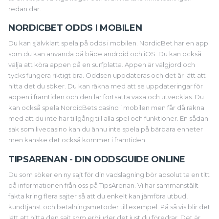
redan där.
NORDICBET ODDS I MOBILEN
Du kan självklart spela på odds i mobilen. NordicBet har en app
som du kan använda på både android och iOS. Du kan också
välja att köra appen på en surfplatta. Appen är välgjord och
tycks fungera riktigt bra. Oddsen uppdateras och det är lätt att
hitta det du söker. Du kan räkna med att se uppdateringar för
appen i framtiden och den lär fortsätta växa och utvecklas. Du
kan också spela NordicBets casino i mobilen men får då räkna
med att du inte har tillgång till alla spel och funktioner. En sådan
sak som livecasino kan du ännu inte spela på bärbara enheter
men kanske det också kommer i framtiden.
TIPSARENAN - DIN ODDSGUIDE ONLINE
Du som söker en ny sajt för din vadslagning bör absolut ta en titt
på informationen från oss på TipsArenan. Vi har sammanställt
fakta kring flera sajter så att du enkelt kan jämföra utbud,
kundtjänst och betalningsmetoder till exempel. På så vis blir det
lätt att hitta den sajt som erbjuder det just du föredrar. Det är