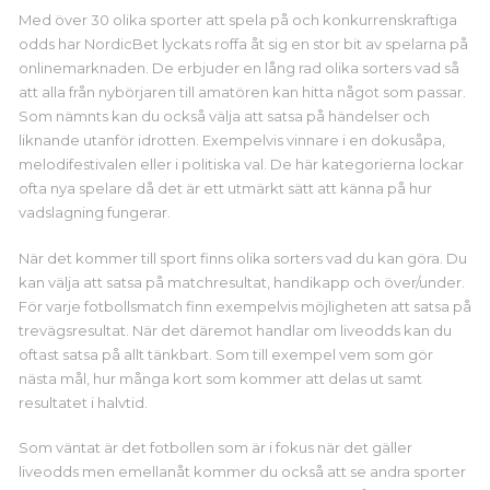
Med över 30 olika sporter att spela på och konkurrenskraftiga
odds har NordicBet lyckats roffa åt sig en stor bit av spelarna på
onlinemarknaden. De erbjuder en lång rad olika sorters vad så
att alla från nybörjaren till amatören kan hitta något som passar.
Som nämnts kan du också välja att satsa på händelser och
liknande utanför idrotten. Exempelvis vinnare i en dokusåpa,
melodifestivalen eller i politiska val. De här kategorierna lockar
ofta nya spelare då det är ett utmärkt sätt att känna på hur
vadslagning fungerar.
När det kommer till sport finns olika sorters vad du kan göra. Du
kan välja att satsa på matchresultat, handikapp och över/under.
För varje fotbollsmatch finn exempelvis möjligheten att satsa på
trevägsresultat. När det däremot handlar om liveodds kan du
oftast satsa på allt tänkbart. Som till exempel vem som gör
nästa mål, hur många kort som kommer att delas ut samt
resultatet i halvtid.
Som väntat är det fotbollen som är i fokus när det gäller
liveodds men emellanåt kommer du också att se andra sporter