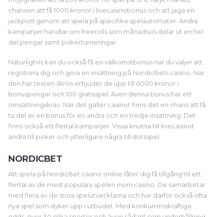
chansen att få 1000 kronor i livecasinobonus och att jaga en
jackpott genom att spela på specifika spelautomater. Andra
kampanjer handlar om freerolls som månadsvis delar ut en hel
del pengar samt pokerturneringar.
Naturligtvis kan du också få en välkomstbonus när du väljer att
registrera dig och göra en insättning på NordicBets casino. När
den här texten skrivs erbjuder de upp till 6000 kronor i
bonuspengar och 100 gratisspel. Även denna bonus har ett
omsättningskrav. När det gäller casinot finns det en chans att få
ta del av en bonus för en andra och en tredje insättning. Det
finns också ett flertal kampanjer. Vissa knutna till livecasinot
andra till poker och ytterligare några till slotsspel.
NORDICBET
Att spela på NordicBet casino online låter dig få tillgång till ett
flertal av de mest populära spelen inom casino. De samarbetar
med flera av de stora spelutvecklarna och har därför också ofta
nya spel som dyker upp i utbudet. Med konkurrenskraftiga
odds, över 30 olika sporter och även sådant som underhållning