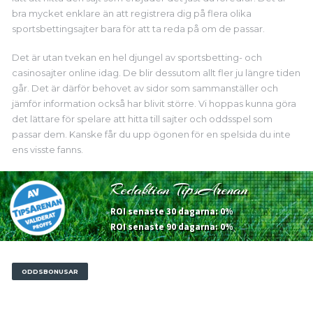
bra mycket enklare än att registrera dig på flera olika
sportsbettingsajter bara för att ta reda på om de passar.
Det är utan tvekan en hel djungel av sportsbetting- och
casinosajter online idag. De blir dessutom allt fler ju längre tiden
går. Det är därför behovet av sidor som sammanställer och
jämför information också har blivit större. Vi hoppas kunna göra
det lättare för spelare att hitta till sajter och oddsspel som
passar dem. Kanske får du upp ögonen för en spelsida du inte
ens visste fanns.
Redaktion TipsArenan
ROI senaste 30 dagarna: 0%
ROI senaste 90 dagarna: 0%
ODDSBONUSAR