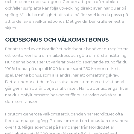
och matcher i den kategorin. Genom att spela på mobilen
och/eller surfplatta kan följa utveckling direkt även när du är på
språng. Vill du ha möjlighet att satsa på fler spel kan du passa på
att ta del av en välkomstbonus. Det ger din bankrulle en extra
skjuts.
ODDSBONUS OCH VÄLKOMSTBONUS
För att ta del av en NordicBet oddsbonus behöver du registrera
ett konto, verifiera din mailadress och göra din första insättning.
Hur denna bonus ser ut varierar över tid. I skrivande stund får du
100% bonus på upp till 1000 kronor samt 250 kronor i riskfritt
spel. Denna bonus, som alla andra, har ett omsättningskrav.
Detta innebär att du måste satsa bonussumman ett visst antal
gånger innan du får börja ta ut vinster. Har du bonuspengar kvar
när du uppfyllt omsättningskravet får du självklart också ta ut
dem som vinster.
Förutom generösa välkomsterbjudanden har NordicBet ofta
flera kampanjer igång. Precis som med en bonus kan de variera
över tid. Några exempel på kampanjer från NordicBet är
möjligheten att få 200 kronor för spel på SHL varje månad,