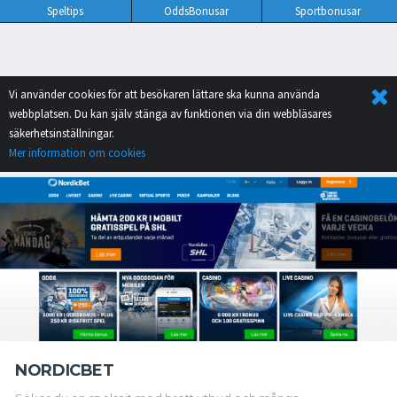
Speltips
OddsBonusar
Sportbonusar
Vi använder cookies för att besökaren lättare ska kunna använda
webbplatsen. Du kan själv stänga av funktionen via din webbläsares
säkerhetsinställningar.
Mer information om cookies
NORDICBET