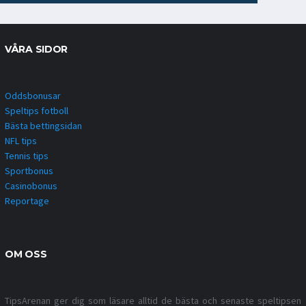
VÅRA SIDOR
Oddsbonusar
Speltips fotboll
Bästa bettingsidan
NFL tips
Tennis tips
Sportbonus
Casinobonus
Reportage
OM OSS
TipsArenan ger dig som läsare alltid de bästa och senaste speltipsen