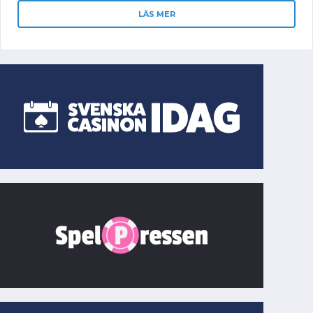
LÄS MER