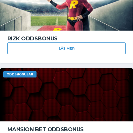
RIZK ODDSBONUS
LÄS MER
ODDSBONUSAR
MANSION BET ODDSBONUS