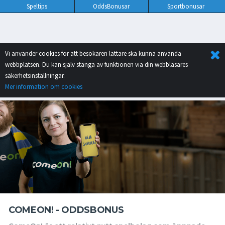
Speltips
OddsBonusar
Sportbonusar
Vi använder cookies för att besökaren lättare ska kunna använda
webbplatsen. Du kan själv stänga av funktionen via din webbläsares
säkerhetsinställningar.
Mer information om cookies
COMEON! - ODDSBONUS