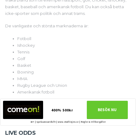
basket, baseball och amerikansk fotboll. Du kan också betta
icke-sporter som politik och annat trams.
De vanligaste och största marknaderna är:
Fotboll
Ishockey
Tennis
Golf
Basket
Boxning
MMA
Rugby League och Union
Amerikansk fotboll
BESÖK NU
400% 500kr
18+ | Spela ansvarsfullt | www.stodlinjen.se | Regler & Villkor gäller
LIVE ODDS