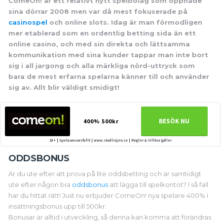
ComeOn! är ett relativt nytt spelbolag som öppnade
sina dörrar 2008 men var då mest fokuserade på
casinospel
och online slots. Idag är man förmodligen
mer etablerad som en ordentlig betting sida än ett
online casino, och med sin direkta och lättsamma
kommunikation med sina kunder tappar man inte bort
sig i all jargong och alla märkliga nörd-uttryck som
bara de mest erfarna spelarna känner till och använder
sig av. Allt blir väldigt smidigt!
BESÖK NU
400% 500kr
18+ | Spela ansvarsfullt | www.stodlinjen.se | Regler & Villkor gäller
ODDSBONUS
Är du ute efter att prova på lite oddsbetting och är samtidigt
ute efter någon bra
oddsbonus
att lägga till spelkontot? I så fall
har du hittat rätt! Just nu erbjuder ComeOn! nya spelare 400% i
insättningsbonus upp till 500kr.
Bonusar är alltid i utveckling, så denna kan komma att förändras