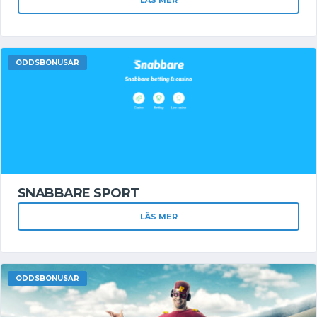
LÄS MER
ODDSBONUSAR
SNABBARE SPORT
LÄS MER
ODDSBONUSAR