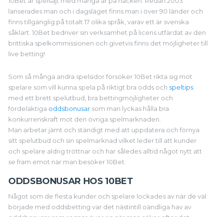
10Bet är spelsajt med många år på nacken. Redan 2003
lanserades man och i dagsläget finns man i över 90 länder och
finns tillgänglig på totalt 17 olika språk, varav ett är svenska
såklart. 10Bet bedriver sin verksamhet på licens utfärdat av den
brittiska spelkommissionen och givetvis finns det möjligheter till
live betting!
Som så många andra spelsidor försöker 10Bet rikta sig mot
spelare som vill kunna spela på riktigt bra odds och
speltips
med ett brett spelutbud, bra bettingmöjligheter och
fördelaktiga
oddsbonusar
som man lyckas hålla bra
konkurrenskraft mot den övriga spelmarknaden.
Man arbetar jämt och ständigt med att uppdatera och förnya
sitt spelutbud och sin spelmarknad vilket leder till att kunder
och spelare aldrig tröttnar och har således alltid något nytt att
se fram emot när man besöker 10Bet.
ODDSBONUSAR HOS 10BET
Något som de flesta kunder och spelare lockades av när de väl
började med oddsbetting var det nästintill oändliga hav av