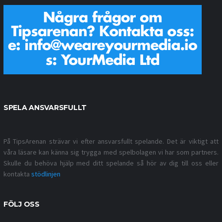
SPELA ANSVARSFULLT
På TipsArenan strävar vi efter ansvarsfullt spelande. Det är viktigt att
våra läsare kan känna sig trygga med spelbolagen vi har som partners.
Skulle du behöva hjälp med ditt spelande så hör av dig till oss eller
kontakta
stödlinjen
FÖLJ OSS