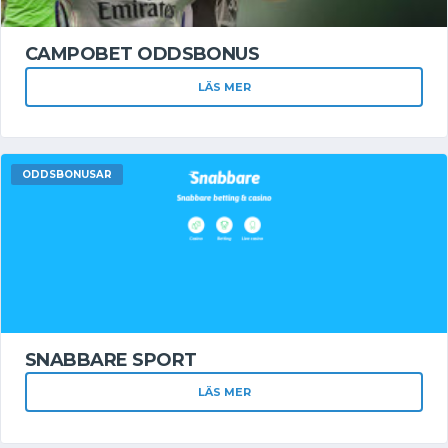
CAMPOBET ODDSBONUS
LÄS MER
ODDSBONUSAR
SNABBARE SPORT
LÄS MER