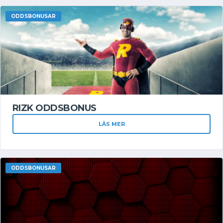
ODDSBONUSAR
RIZK ODDSBONUS
LÄS MER
ODDSBONUSAR