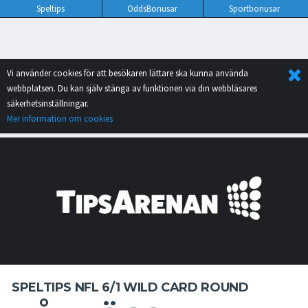
Speltips
OddsBonusar
Sportbonusar
Vi använder cookies för att besökaren lättare ska kunna använda
webbplatsen. Du kan själv stänga av funktionen via din webbläsares
säkerhetsinställningar.
Mer information om cookies
SPELTIPS NFL 6/1 WILD CARD ROUND