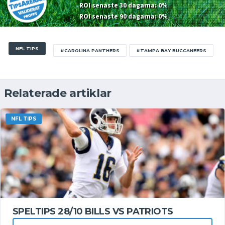
ROI senaste 30 dagarna: 0%
ROI senaste 90 dagarna: 0%
NFL TIPS
#CAROLINA PANTHERS
#TAMPA BAY BUCCANEERS
Relaterade artiklar
NFL TIPS
SPELTIPS 28/10 BILLS VS PATRIOTS