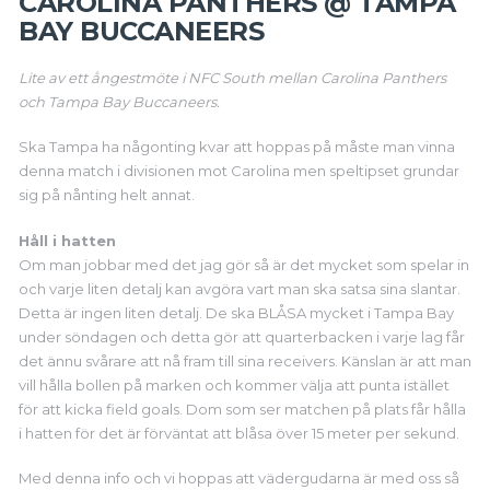
CAROLINA PANTHERS @ TAMPA
BAY BUCCANEERS
Lite av ett ångestmöte i NFC South mellan Carolina Panthers
och Tampa Bay Buccaneers.
Ska Tampa ha någonting kvar att hoppas på måste man vinna
denna match i divisionen mot Carolina men speltipset grundar
sig på nånting helt annat.
Håll i hatten
Om man jobbar med det jag gör så är det mycket som spelar in
och varje liten detalj kan avgöra vart man ska satsa sina slantar.
Detta är ingen liten detalj. De ska BLÅSA mycket i Tampa Bay
under söndagen och detta gör att quarterbacken i varje lag får
det ännu svårare att nå fram till sina receivers. Känslan är att man
vill hålla bollen på marken och kommer välja att punta istället
för att kicka field goals. Dom som ser matchen på plats får hålla
i hatten för det är förväntat att blåsa över 15 meter per sekund.
Med denna info och vi hoppas att vädergudarna är med oss så