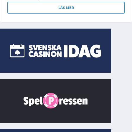
LÄS MER