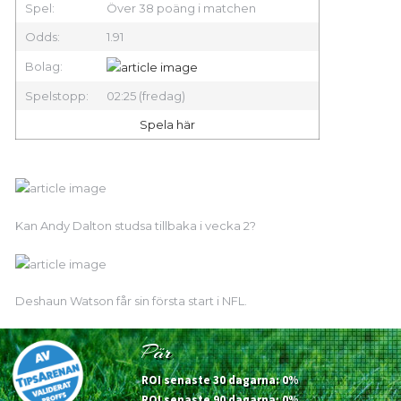
Spel:
Över 38 poäng i matchen
Odds:
1.91
Bolag:
Spelstopp:
02:25 (fredag)
Spela här
Kan Andy Dalton studsa tillbaka i vecka 2?
Deshaun Watson får sin första start i NFL.
Pär
ROI senaste 30 dagarna: 0%
ROI senaste 90 dagarna: 0%