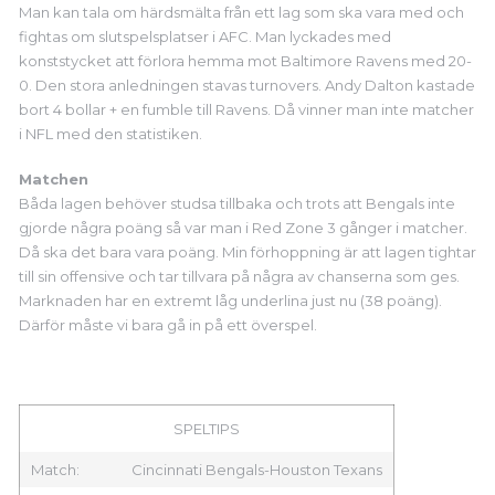
Man kan tala om härdsmälta från ett lag som ska vara med och
fightas om slutspelsplatser i AFC. Man lyckades med
konststycket att förlora hemma mot Baltimore Ravens med 20-
0. Den stora anledningen stavas turnovers. Andy Dalton kastade
bort 4 bollar + en fumble till Ravens. Då vinner man inte matcher
i NFL med den statistiken.
Matchen
Båda lagen behöver studsa tillbaka och trots att Bengals inte
gjorde några poäng så var man i Red Zone 3 gånger i matcher.
Då ska det bara vara poäng. Min förhoppning är att lagen tightar
till sin offensive och tar tillvara på några av chanserna som ges.
Marknaden har en extremt låg underlina just nu (38 poäng).
Därför måste vi bara gå in på ett överspel.
SPELTIPS
Match:
Cincinnati Bengals-Houston Texans