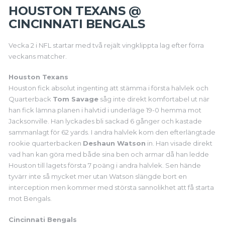
HOUSTON TEXANS @
CINCINNATI BENGALS
Vecka 2 i NFL startar med två rejält vingklippta lag efter förra
veckans matcher.
Houston Texans
Houston fick absolut ingenting att stämma i första halvlek och
Quarterback
Tom Savage
såg inte direkt komfortabel ut när
han fick lämna planen i halvtid i underläge 19-0 hemma mot
Jacksonville. Han lyckades bli sackad 6 gånger och kastade
sammanlagt för 62 yards. I andra halvlek kom den efterlängtade
rookie quarterbacken
Deshaun Watson
in. Han visade direkt
vad han kan göra med både sina ben och armar då han ledde
Houston till lagets första 7 poäng i andra halvlek. Sen hände
tyvärr inte så mycket mer utan Watson slängde bort en
interception men kommer med största sannolikhet att få starta
mot Bengals.
Cincinnati Bengals