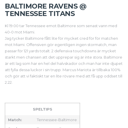
BALTIMORE RAVENS @
TENNESSEE TITANS
Kl 19:00 tar Tennessee emot Baltimore som senast vann med
40-0 mot Miami.
Jag tycker Baltimore fått lite för mycket cred för för matchen
mot Miami. Offensiven gör egentligen ingen stormatch, man
passar för 121 yards totalt. 2 defensiva touchdowns är mycket
starkt men chansen att det upprepar sig är inte stora. Baltimore
är ett lag som har en hel del halvskador och man har inte djupet
att fylla dessa luckor i sin trupp. Marcus Mariota är tillbaka 100%
och gör att vi faktiskt tar en lite rövare med att få upp oddset till
2.22.
SPELTIPS
Match:
Tennessee-Baltimore