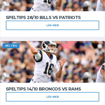
SPELTIPS 28/10 BILLS VS PATRIOTS
LÄS MER
NFL TIPS
SPELTIPS 14/10 BRONCOS VS RAMS
LÄS MER