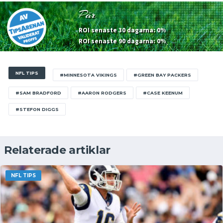
Pär
ROI senaste 30 dagarna: 0%
ROI senaste 90 dagarna: 0%
NFL TIPS
#MINNESOTA VIKINGS
#GREEN BAY PACKERS
#SAM BRADFORD
#AARON RODGERS
#CASE KEENUM
#STEFON DIGGS
Relaterade artiklar
NFL TIPS