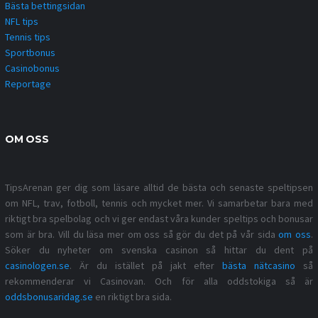
Bästa bettingsidan
NFL tips
Tennis tips
Sportbonus
Casinobonus
Reportage
OM OSS
TipsArenan ger dig som läsare alltid de bästa och senaste speltipsen
om NFL, trav, fotboll, tennis och mycket mer. Vi samarbetar bara med
riktigt bra spelbolag och vi ger endast våra kunder speltips och bonusar
som är bra. Vill du läsa mer om oss så gör du det på vår sida
om oss
.
Söker du nyheter om svenska casinon så hittar du dent på
casinologen.se
. Är du istället på jakt efter
bästa nätcasino
så
rekommenderar vi Casinovan. Och för alla oddstokiga så är
oddsbonusaridag.se
en riktigt bra sida.