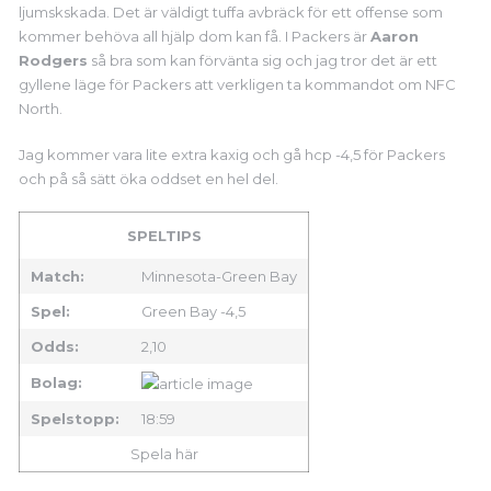
ljumskskada. Det är väldigt tuffa avbräck för ett offense som
kommer behöva all hjälp dom kan få. I Packers är
Aaron
Rodgers
så bra som kan förvänta sig och jag tror det är ett
gyllene läge för Packers att verkligen ta kommandot om NFC
North.
Jag kommer vara lite extra kaxig och gå hcp -4,5 för Packers
och på så sätt öka oddset en hel del.
SPELTIPS
Match:
Minnesota-Green Bay
Spel:
Green Bay -4,5
Odds:
2,10
Bolag:
Spelstopp:
18:59
Spela här