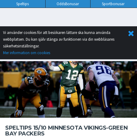
Speltips
OddsBonusar
Sportbonusar
Vi använder cookies för att besökaren lättare ska kunna använda
webbplatsen. Du kan själv stänga av funktionen via din webbläsares
säkerhetsinställningar.
Mer information om cookies
SPELTIPS 15/10 MINNESOTA VIKINGS-GREEN
BAY PACKERS