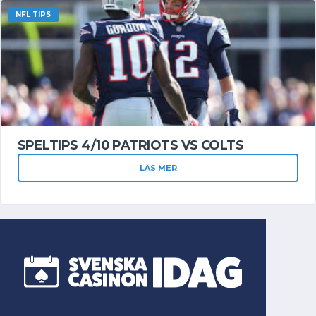
NFL TIPS
SPELTIPS 4/10 PATRIOTS VS COLTS
LÄS MER