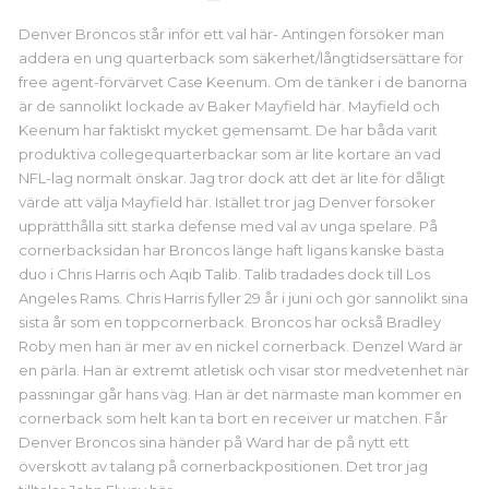
Denver Broncos står inför ett val här- Antingen försöker man
addera en ung quarterback som säkerhet/långtidsersättare för
free agent-förvärvet Case Keenum. Om de tänker i de banorna
är de sannolikt lockade av Baker Mayfield här. Mayfield och
Keenum har faktiskt mycket gemensamt. De har båda varit
produktiva collegequarterbackar som är lite kortare än vad
NFL-lag normalt önskar. Jag tror dock att det är lite för dåligt
värde att välja Mayfield här. Istället tror jag Denver försöker
upprätthålla sitt starka defense med val av unga spelare. På
cornerbacksidan har Broncos länge haft ligans kanske bästa
duo i Chris Harris och Aqib Talib. Talib tradades dock till Los
Angeles Rams. Chris Harris fyller 29 år i juni och gör sannolikt sina
sista år som en toppcornerback. Broncos har också Bradley
Roby men han är mer av en nickel cornerback. Denzel Ward är
en pärla. Han är extremt atletisk och visar stor medvetenhet när
passningar går hans väg. Han är det närmaste man kommer en
cornerback som helt kan ta bort en receiver ur matchen. Får
Denver Broncos sina händer på Ward har de på nytt ett
överskott av talang på cornerbackpositionen. Det tror jag