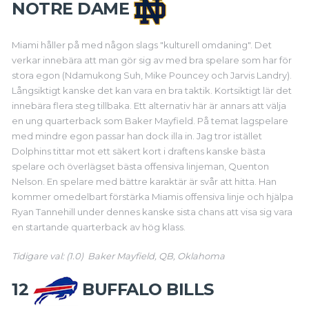
NOTRE DAME
Miami håller på med någon slags "kulturell omdaning". Det
verkar innebära att man gör sig av med bra spelare som har för
stora egon (Ndamukong Suh, Mike Pouncey och Jarvis Landry).
Långsiktigt kanske det kan vara en bra taktik. Kortsiktigt lär det
innebära flera steg tillbaka. Ett alternativ här är annars att välja
en ung quarterback som Baker Mayfield. På temat lagspelare
med mindre egon passar han dock illa in. Jag tror istället
Dolphins tittar mot ett säkert kort i draftens kanske bästa
spelare och överlägset bästa offensiva linjeman, Quenton
Nelson. En spelare med bättre karaktär är svår att hitta. Han
kommer omedelbart förstärka Miamis offensiva linje och hjälpa
Ryan Tannehill under dennes kanske sista chans att visa sig vara
en startande quarterback av hög klass.
Tidigare val: (1.0) Baker Mayfield, QB, Oklahoma
12
BUFFALO BILLS