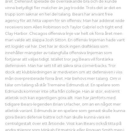
året. Defensivt spelade de överraskande bra och de kunde
vinna betydligt fler matcher än jag trodde. Trots det är det en
trupp som saknar en hel del talang. Bears har använt free
agency för att hitta vapen för sin offensiv. Man har adderat wide
receivers som Allen Robinson och Taylor Gabriel och tight end
Clay Harbor. Chicagos offensiva linje var helt ok förra året men
man valde att släppa Josh Sitton. En offensiv linjeman hade varit
ett logiskt val här. Det här är dock ingen draftklass som
innehåller mängder av talangfulla offensiva linjemän som
förtjänar att väljas tidigt. Istället tror jag Bears vill förstärka
defensiven. Man har sett till att säkra sina cornerbacks. Tror
dock att klubbledningen är medveten om att defensiven i viss
mån överpresterade förra året. Här behövs mer talang. Om vi
talar om talang så står Tremaine Edmunds ut. En spelare som
Edmunds kommer inte ofta från college. Han är stor, extremt
atletisk och kan egentligen göra allt. Han har jämförts med
tidigare Bears-legenden Brian Urlacher, om än en något mer
atletisk variant. Edmunds är en spelare som genast skulle kunna
göra Bears defense bättre och han skulle kunna vara en
centralgestalt över ett årtionde. Visst kan Bears också titta på
andra stjärnor som Minkah Fitzpatrick eller Roquan Smith men i