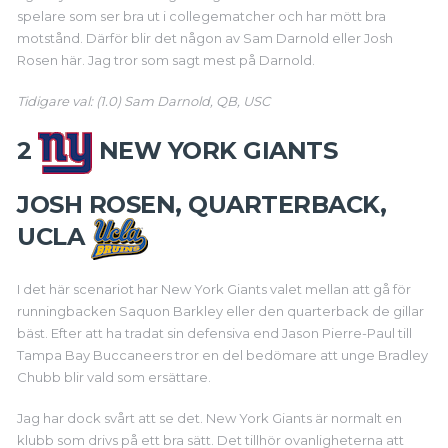
spelare som ser bra ut i collegematcher och har mött bra
motstånd. Därför blir det någon av Sam Darnold eller Josh
Rosen här. Jag tror som sagt mest på Darnold.
Tidigare val: (1.0) Sam Darnold, QB, USC
2
NEW YORK GIANTS
JOSH ROSEN, QUARTERBACK,
UCLA
I det här scenariot har New York Giants valet mellan att gå för
runningbacken Saquon Barkley eller den quarterback de gillar
bäst. Efter att ha tradat sin defensiva end Jason Pierre-Paul till
Tampa Bay Buccaneers tror en del bedömare att unge Bradley
Chubb blir vald som ersättare.
Jag har dock svårt att se det. New York Giants är normalt en
klubb som drivs på ett bra sätt. Det tillhör ovanligheterna att