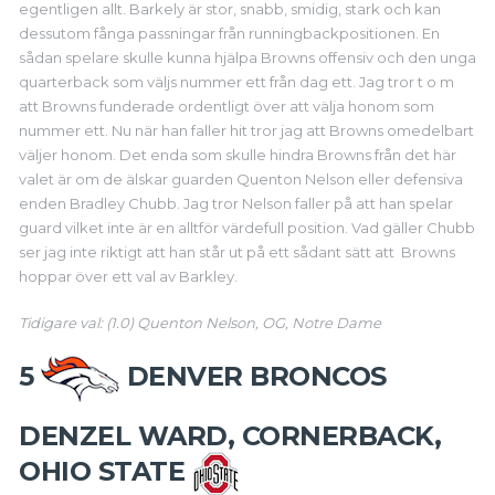
egentligen allt. Barkely är stor, snabb, smidig, stark och kan
dessutom fånga passningar från runningbackpositionen.
En
sådan spelare skulle kunna hjälpa Browns offensiv och den unga
quarterback som väljs nummer ett från dag ett. Jag tror t o m
att Browns funderade ordentligt över att välja honom som
nummer ett. Nu när han faller hit tror jag att Browns omedelbart
väljer honom. Det enda som skulle hindra Browns från det här
valet är om de älskar guarden Quenton Nelson eller defensiva
enden Bradley Chubb. Jag tror Nelson faller på att han spelar
guard vilket inte är en alltför värdefull position. Vad gäller Chubb
ser jag inte riktigt att han står ut på ett sådant sätt att Browns
hoppar över ett val av Barkley.
Tidigare val: (1.0) Quenton Nelson, OG, Notre Dame
5
DENVER BRONCOS
DENZEL WARD, CORNERBACK,
OHIO STATE