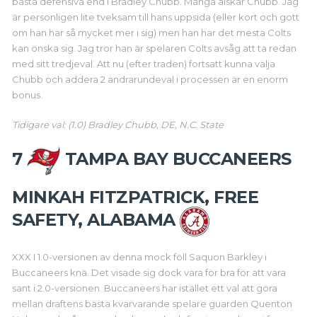
bästa defensiva end i Bradley Chubb. Många älskar Chubb. Jag
är personligen lite tveksam till hans uppsida (eller kort och gott
om han har så mycket mer i sig) men han har det mesta Colts
kan önska sig. Jag tror han är spelaren Colts avsåg att ta redan
med sitt tredjeval. Att nu (efter traden) fortsatt kunna välja
Chubb och addera 2 andrarundeval i processen är en enorm
bonus.
Tidigare val: (1.0) Bradley Chubb, DE, N.C. State
7
TAMPA BAY BUCCANEERS
MINKAH FITZPATRICK, FREE
SAFETY, ALABAMA
XXX I 1.0-versionen av denna mock föll Saquon Barkley i
Buccaneers knä. Det visade sig dock vara för bra för att vara
sant i 2.0-versionen. Buccaneers har istället ett val att göra
mellan draftens bästa kvarvarande spelare guarden Quenton