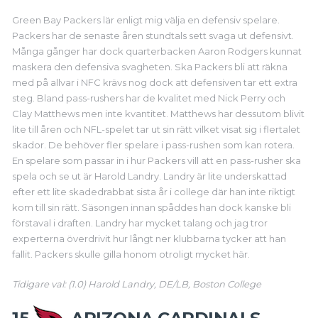
Green Bay Packers lär enligt mig välja en defensiv spelare.
Packers har de senaste åren stundtals sett svaga ut defensivt.
Många gånger har dock quarterbacken Aaron Rodgers kunnat
maskera den defensiva svagheten. Ska Packers bli att räkna
med på allvar i NFC krävs nog dock att defensiven tar ett extra
steg. Bland pass-rushers har de kvalitet med Nick Perry och
Clay Matthews men inte kvantitet. Matthews har dessutom blivit
lite till åren och NFL-spelet tar ut sin rätt vilket visat sig i flertalet
skador. De behöver fler spelare i pass-rushen som kan rotera.
En spelare som passar in i hur Packers vill att en pass-rusher ska
spela och se ut är Harold Landry. Landry är lite underskattad
efter ett lite skadedrabbat sista år i college där han inte riktigt
kom till sin rätt. Säsongen innan spåddes han dock kanske bli
förstaval i draften. Landry har mycket talang och jag tror
experterna överdrivit hur långt ner klubbarna tycker att han
fallit. Packers skulle gilla honom otroligt mycket här.
Tidigare val: (1.0) Harold Landry, DE/LB, Boston College