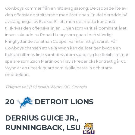
Cowboys kommer från en rätt svag säsong. De tappade lite av
den offensiv de stoltserade med året innan. En del berodde på
avstängningar av Ezekiel Elliott men det mesta kan ändå
tillskrivas den offensiva linjen. Linjen som varit så dominant året
innan saknade nu Ronald Leary som guard och ständigt
kringflyttande Jonathan Cooper var inte riktigt svaret. Får
Cowboys chansen att välja Wynn kan de återigen bygga en
fruktad offensiv linje samt dessutom skapa sig lite flexibilitet när
spelare som Zach Martin och Travis Fredericks kontrakt går ut.
Wynn är en urstark guard som skulle passa in och starta
omedelbart.
Tidigare val: (1.0) Isaiah Wynn, OG, Georgia
20
DETROIT LIONS
DERRIUS GUICE JR.,
RUNNINGBACK, LSU