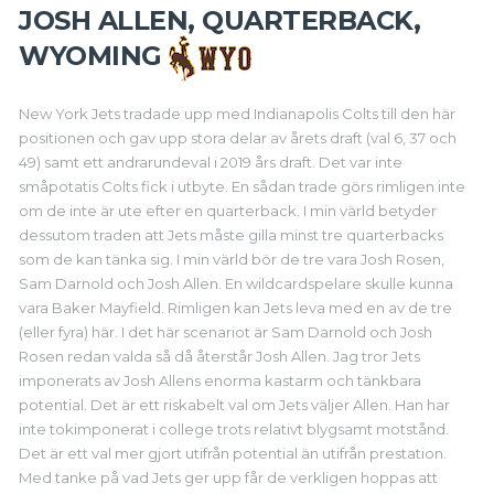
JOSH ALLEN, QUARTERBACK,
WYOMING
New York Jets tradade upp med Indianapolis Colts till den här
positionen och gav upp stora delar av årets draft (val 6, 37 och
49) samt ett andrarundeval i 2019 års draft. Det var inte
småpotatis Colts fick i utbyte. En sådan trade görs rimligen inte
om de inte är ute efter en quarterback. I min värld betyder
dessutom traden att Jets måste gilla minst tre quarterbacks
som de kan tänka sig. I min värld bör de tre vara Josh Rosen,
Sam Darnold och Josh Allen. En wildcardspelare skulle kunna
vara Baker Mayfield. Rimligen kan Jets leva med en av de tre
(eller fyra) här. I det här scenariot är Sam Darnold och Josh
Rosen redan valda så då återstår Josh Allen. Jag tror Jets
imponerats av Josh Allens enorma kastarm och tänkbara
potential. Det är ett riskabelt val om Jets väljer Allen. Han har
inte tokimponerat i college trots relativt blygsamt motstånd.
Det är ett val mer gjort utifrån potential än utifrån prestation.
Med tanke på vad Jets ger upp får de verkligen hoppas att