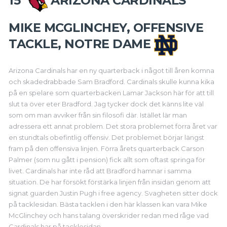
15
ARIZONA CARDINALS
MIKE MCGLINCHEY, OFFENSIVE
TACKLE, NOTRE DAME
Arizona Cardinals har en ny quarterback i något till åren komna
och skadedrabbade Sam Bradford. Cardinals skulle kunna kika
på en spelare som quarterbacken Lamar Jackson här för att till
slut ta över eter Bradford. Jag tycker dock det känns lite väl
som om man avviker från sin filosofi där. Istället lär man
adressera ett annat problem. Det stora problemet förra året var
en stundtals obefintlig offensiv. Det problemet börjar längst
fram på den offensiva linjen. Förra årets quarterback Carson
Palmer (som nu gått i pension) fick allt som oftast springa för
livet. Cardinals har inte råd att Bradford hamnar i samma
situation. De har försökt förstärka linjen från insidan genom att
signat guarden Justin Pugh i free agency. Svagheten sitter dock
på tacklesidan. Bästa tacklen i den här klassen kan vara Mike
McGlinchey och hans talang överskrider redan med råge vad
Cardinals har på tacklesidan.