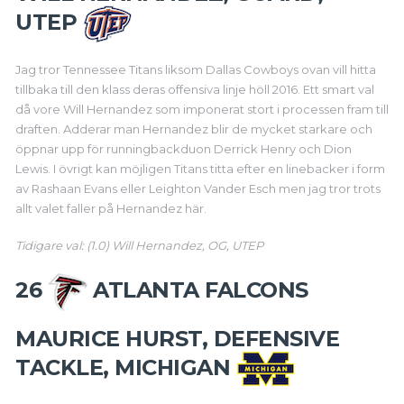
UTEP
Jag tror Tennessee Titans liksom Dallas Cowboys ovan vill hitta
tillbaka till den klass deras offensiva linje höll 2016. Ett smart val
då vore Will Hernandez som imponerat stort i processen fram till
draften. Adderar man Hernandez blir de mycket starkare och
öppnar upp för runningbackduon Derrick Henry och Dion
Lewis. I övrigt kan möjligen Titans titta efter en linebacker i form
av Rashaan Evans eller Leighton Vander Esch men jag tror trots
allt valet faller på Hernandez här.
Tidigare val: (1.0) Will Hernandez, OG, UTEP
26
ATLANTA FALCONS
MAURICE HURST, DEFENSIVE
TACKLE, MICHIGAN