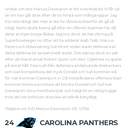
Undrar om inte Marcus Davenport är lite överskattad. Vi får väl
se om han går strax efter de tio första som många tippar. Jag
tror inte riktigt det. Han är lite för rå/outvecklad för att gå så
tidigt. Rams skulle kunna gå efter en offensiv linjeman här då
delar av linjen börjar åldras. Jag tror dock de har vittring på
Superbowlseger nu. Efter att ha adderat Aqib Talib, Marcus
Peters och Ndamukong Suh till ett redan starkt defense kan
detta defense bli sensationellt starkt. Det saknas dock en sak
efter att bland annat Robert Quinn och Alec Ogletree nu spelar
på annat håll. Pass rush från defensiva ends/outside linebackers
som kan komplettera det tryck Donald och Suh kommer stå
för. Här kommer Davenport in. Då motståndares offensiva linjer
kommer behöva prioritera att blocka Donald och Suh kan
Davenport vinna med bara fysik och tidigt bli en viktig kugge
trots att han behöver utveckla sin teknik betydligt.
Tidigare val: (1.0) Marcus Davenport, DE, UTSA
24
CAROLINA PANTHERS