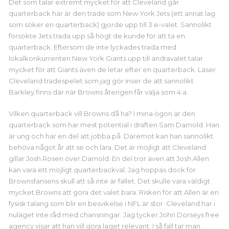
Det som talar extremt mycket för att Cleveland går
quarterback här är den trade som New York Jets (ett annat lag
som söker en quarterback) gjorde upp till 3:e-valet. Sannolikt
försökte Jets trada upp så högt de kunde för att ta en
quarterback. Eftersom de inte lyckades trada med
lokalkonkurrenten New York Giants upp till andravalet talar
mycket för att Giants även de letar efter en quarterback. Läser
Cleveland tradespelet som jag gör inser de att sannolikt
Barkley finns där när Browns återigen får välja som 4:a.
Vilken quarterback vill Browns då ha?
I mina ögon är den
quarterback som har mest potential i draften Sam Darnold. Han
är ung och har en del att jobba på. Däremot kan han sannolikt
behöva något år att se och lära. Det är möjligt att Cleveland
gillar Josh Rosen över Darnold. En del tror även att Josh Allen
kan vara ett möjligt quarterbackval. Jag hoppas dock för
Brownsfansens skull att så inte är fallet. Det skulle vara väldigt
mycket Browns att göra det valet bara. Risken för att Allen är en
fysisk talang som blir en besvikelse i NFL är stor. Cleveland har i
nuläget inte råd med chansningar. Jag tycker John Dorseys free
agency visar att han vill göra laget relevant. I så fall tar man