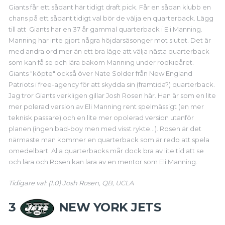
Giants får ett sådant här tidigt draft pick. Får en sådan klubb en
chans på ett sådant tidigt val bör de välja en quarterback. Lägg
till att Giants har en 37 år gammal quarterback i Eli Manning.
Manning har inte gjort några höjdarsäsonger mot slutet. Det är
med andra ord mer än ett bra läge att välja nästa quarterback
som kan få se och lära bakom Manning under rookieåret.
Giants
"köpte" också över Nate Solder från New England
Patriots i free-agency för att skydda sin (framtida?) quarterback.
Jag tror Giants verkligen gillar Josh Rosen här. Han är som en lite
mer polerad version av Eli Manning rent spelmässigt (en mer
teknisk passare) och en lite mer opolerad version utanför
planen (ingen bad-boy men med visst rykte...). Rosen är det
närmaste man kommer en quarterback som är redo att spela
omedelbart. Alla quarterbacks mår dock bra av lite tid att se
och lära och Rosen kan lära av en mentor som Eli Manning.
Tidigare val: (1.0) Josh Rosen, QB, UCLA
3
NEW YORK JETS