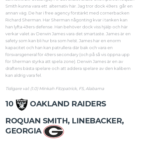
Smith kunna vara ett alternativ här. Jag tror dock 49ers går en
annan väg. De har i free agency förstärkt med cornerbacken
Richard Sherman. Har Sherman någonting kvar i tanken kan
han lyfta 49ers defense. Han behöver dock viss hjälp och här
verkar valet av Derwin James vara det smartaste. James är en
safety som kan bli hur bra som helst. James har en enorm
kapacitet och han kan patrullera där bak och vara en
försvarsgeneral för 49ers secondary (och på så vis öppna upp
för Sherman styrka att spela zone). Derwin James är en av
draftens bästa spelare och att addera spelare av den kalibern
kan aldrig vara fel.
Tidigare val: (1.0) Minkah Fitzpatrick, FS, Alabama
10
OAKLAND RAIDERS
ROQUAN SMITH, LINEBACKER,
GEORGIA