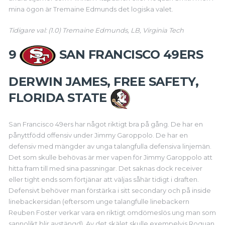
mina ögon är Tremaine Edmunds det logiska valet.
Tidigare val: (1.0) Tremaine Edmunds, LB, Virginia Tech
9
SAN FRANCISCO 49ERS
DERWIN JAMES, FREE SAFETY,
FLORIDA STATE
San Francisco 49ers har något riktigt bra på gång. De har en
pånyttfödd offensiv under Jimmy Garoppolo. De har en
defensiv med mängder av unga talangfulla defensiva linjemän.
Det som skulle behövas är mer vapen för Jimmy Garoppolo att
hitta fram till med sina passningar. Det saknas dock receiver
eller tight ends som förtjänar att väljas såhär tidigt i draften.
Defensivt behöver man förstärka i sitt secondary och på inside
linebackersidan (eftersom unge talangfulle linebackern
Reuben Foster verkar vara en riktigt omdömeslös ung man som
sannolikt blir avstängd). Av det skälet skulle exempelvis Roquan