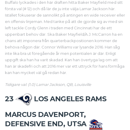
Buffalo lyckades i den här draften hitta Baker Mayfield med sitt
första val (# 12) och då lär de ju inte välja Lamar Jackson här.
Istället fokuserar de sannolikt på antingen en wide receiver eller
en offensiv linjeman. Med tanke på att de gjorde sig av med sin
left tackle Cordy Glenn i traden med Cincinnati har de ett
uppenbart behov där. Ska Baker Mayfield/A.J. McCarron ha en
chans att imponera från quarterbackpositionen kommer de
behöva någon där. Connor Williams var lysande 2016. Han såg
inte lika bra ut föregående år men potentialen är där. Enligt
uppgift ska han ha varit skadad. Kan han övertyga lag om att
han är skadefri och att 2016 mer var ett uttryck för hans förmåga
kan han mycket väl gå redan här.
Tidigare val: (1.0) Lamar Jackson, QB, Louisville
23
LOS ANGELES RAMS
MARCUS DAVENPORT,
DEFENSIVE END, UTSA