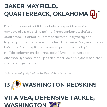
BAKER MAYFIELD,
QUARTERBACK, OKLAHOMA
¨
Det är uppenbart att Bills tradade till sig det här draftvalet (och
gav bort bl a pick 21 till Cincinnati) med tanken att drafta en
quarterback. Sannolikt kommer de försöka flytta sig ännu
högre upp. I det här scenariot faller dock Baker Mayfield i deras
knä och då tror jag Bills kommer välja honom med glädje.
Buffalo behöver en del annat också (wide receivers och
offensiva linjemän) men uppsidan med Baker Mayfield är alltför
stor för att ge upp här.
Tidigare val: (1.0) Calvin Ridley, WR, Alabama
13
WASHINGTON REDSKINS
VITA VEA, DEFENSIVE TACKLE,
WASHINGTON