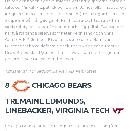
Nelson och någon av de glimrande defensiva spelarna i form av
safeties (Minkah Fitzpatrick och Derwin James) eller linebackers
(Roquan Smith eller Tremaine Edmunds). I mina ögon faller valet
av spelare på mångsidiga Minkah Fitzpatrick. Fitzpatrick kan
spela safety och i viss mån cornerback. Lägg till att Buccaneers
har två startande safetys som heter Keith Tandy och Chris
Conte. Vilka? Just det. Fitzpatrick skulle omedelbart vara
Buccaneers bästa defensiva back. I en division där du möter
Drew Brees, Matt Ryan och Cam Newton om och om igen är
det precis vad Buccaneers behöver.
Tidigare val: (1.0) Saquon Barkley, RB, Penn State
8
CHICAGO BEARS
TREMAINE EDMUNDS,
LINEBACKER, VIRGINIA TECH
Chicago Bears gjorde i mina ögon en relativt ok säsong förra