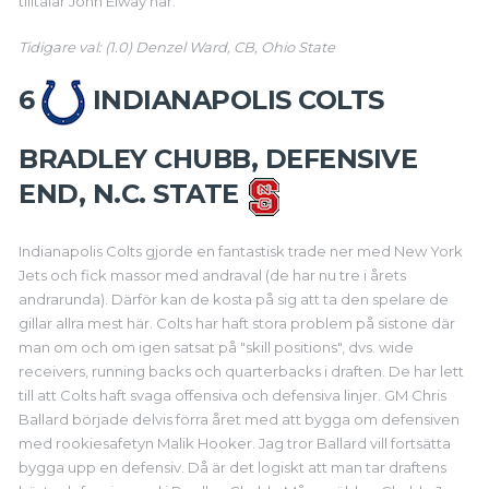
tilltalar John Elway här.
Tidigare val: (1.0) Denzel Ward, CB, Ohio State
6
INDIANAPOLIS COLTS
BRADLEY CHUBB, DEFENSIVE
END, N.C. STATE
Indianapolis Colts gjorde en fantastisk trade ner med New York
Jets och fick massor med andraval (de har nu tre i årets
andrarunda). Därför kan de kosta på sig att ta den spelare de
gillar allra mest här. Colts har haft stora problem på sistone där
man om och om igen satsat på "skill positions", dvs. wide
receivers, running backs och quarterbacks i draften. De har lett
till att Colts haft svaga offensiva och defensiva linjer. GM Chris
Ballard började delvis förra året med att bygga om defensiven
med rookiesafetyn Malik Hooker. Jag tror Ballard vill fortsätta
bygga upp en defensiv. Då är det logiskt att man tar draftens