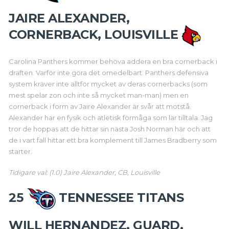
JAIRE ALEXANDER,
CORNERBACK, LOUISVILLE
Carolina Panthers kommer behöva addera en bra cornerback i
draften. Varför inte göra det omedelbart. Panthers defensiva
system kräver inte alltför mycket av deras cornerbacks (som
mest spelar zon och inte så mycket man-man) men en
cornerback i form av Jaire Alexander är svår att motstå.
Alexander har en fysik och atletisk förmåga som lär tilltala. Jag
tror de hoppas att de hittar sin nästa Josh Norman här och att
de i vart fall hittar ett bra komplement till James Bradberry som
starter.
Tidigare val: (1.0) Jaire Alexander, CB, Louisville
25
TENNESSEE TITANS
WILL HERNANDEZ, GUARD,