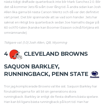
nästa tidigt draftade quarterback inte blir Mark Sanchez 2.0. Blir
det så kommer Jets få svårt över lång tid. Å andra sidan kan Josh
Allen lika gärna bli nästa Carson Wentz och då var det definitivt
värt priset. Det blir spännande att se vad som händer. Jets har
saknat en riktigt bra quarterback sedan Joe Namaths dagar på
60 och70-talen (kanske kan Boomer Esiason också förtjäna ett
omnämnande).
Tidigare val: (1.0) Josh Allen, QB, Wyoming
4
CLEVELAND BROWNS
SAQUON BARKLEY,
RUNNINGBACK, PENN STATE
Tror jag komplicerade Browns val lite sist. Saquon Barkley har
förutsättningarna för att bli sin generations stora
runningback.
Barkley är enligt de flesta draftens bästa spelare.
Han kan bli ligans bästa runningback på kort tid. Han har