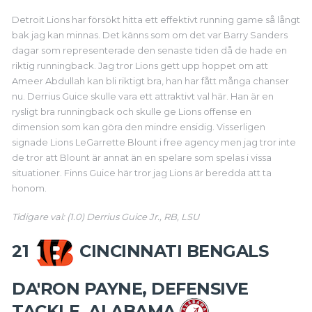
Detroit Lions har försökt hitta ett effektivt running game så långt
bak jag kan minnas. Det känns som om det var Barry Sanders
dagar som representerade den senaste tiden då de hade en
riktig runningback. Jag tror Lions gett upp hoppet om att
Ameer Abdullah kan bli riktigt bra, han har fått många chanser
nu. Derrius Guice skulle vara ett attraktivt val här. Han är en
rysligt bra runningback och skulle ge Lions offense en
dimension som kan göra den mindre ensidig. Visserligen
signade Lions LeGarrette Blount i free agency men jag tror inte
de tror att Blount är annat än en spelare som spelas i vissa
situationer. Finns Guice här tror jag Lions är beredda att ta
honom.
Tidigare val: (1.0) Derrius Guice Jr., RB, LSU
21
CINCINNATI BENGALS
DA'RON PAYNE, DEFENSIVE
TACKLE, ALABAMA