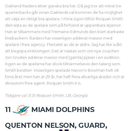
Oakland Raiders sitter ganska bra här. Då jag tror att minst tre
quarterbacks går innan Oaklands val kommer de ha möjlighet
att välja en riktigt bra spelare. I mina ögon tillhör Roquan Smith
den sista av de spelare som på förhand är uppenbara stjärnor.
Han är tillsammans med Tremaine Edmunds den klart starkaste
linebackern. Raiders har visserligen adderat massor med
spelare i free agency. Flertalet av de är äldre. Jag har lite svårt
att begripa inriktningen. Det är nästan som om nye coachen
Jon Gruden adderar massor med (gamla) pjäser i en audition.
Ingen av de spelarna har dock tillnärmelsevis den talang som
Smith besitter. Visserligen spelade Navorro Bowman helt ok
förra året men han är 29 år, har haft flera allvarliga skador och är
dessutom free agent. Roquan Smith it is.
Tidigare val: (1.0) Roquan Smith, LB, Georgia
11
MIAMI DOLPHINS
QUENTON NELSON, GUARD,