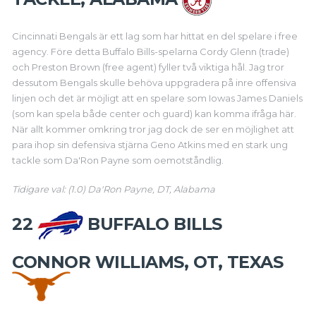
Cincinnati Bengals är ett lag som har hittat en del spelare i free
agency. Före detta Buffalo Bills-spelarna Cordy Glenn (trade)
och Preston Brown (free agent) fyller två viktiga hål. Jag tror
dessutom Bengals skulle behöva uppgradera på inre offensiva
linjen och det är möjligt att en spelare som Iowas James Daniels
(som kan spela både center och guard) kan komma ifråga här.
När allt kommer omkring tror jag dock de ser en möjlighet att
para ihop sin defensiva stjärna Geno Atkins med en stark ung
tackle som Da'Ron Payne som oemotståndlig.
Tidigare val: (1.0) Da'Ron Payne, DT, Alabama
22
BUFFALO BILLS
CONNOR WILLIAMS, OT, TEXAS