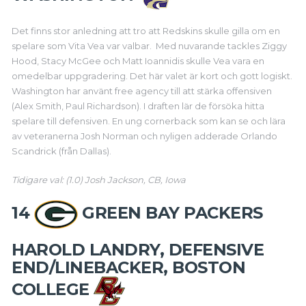
Det finns stor anledning att tro att Redskins skulle gilla om en
spelare som Vita Vea var valbar. Med nuvarande tackles Ziggy
Hood, Stacy McGee och Matt Ioannidis skulle Vea vara en
omedelbar uppgradering. Det här valet är kort och gott logiskt.
Washington har använt free agency till att stärka offensiven
(Alex Smith, Paul Richardson). I draften lär de försöka hitta
spelare till defensiven. En ung cornerback som kan se och lära
av veteranerna Josh Norman och nyligen adderade Orlando
Scandrick (från Dallas).
Tidigare val: (1.0) Josh Jackson, CB, Iowa
14
GREEN BAY PACKERS
HAROLD LANDRY, DEFENSIVE
END/LINEBACKER, BOSTON
COLLEGE