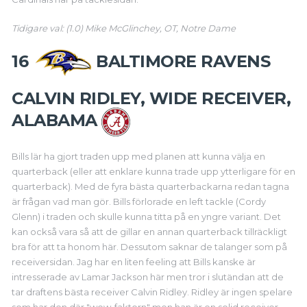
Tidigare val: (1.0) Mike McGlinchey, OT, Notre Dame
16
BALTIMORE RAVENS
CALVIN RIDLEY, WIDE RECEIVER,
ALABAMA
Bills lär ha gjort traden upp med planen att kunna välja en
quarterback (eller att enklare kunna trade upp ytterligare för en
quarterback). Med de fyra bästa quarterbackarna redan tagna
är frågan vad man gör. Bills förlorade en left tackle (Cordy
Glenn) i traden och skulle kunna titta på en yngre variant. Det
kan också vara så att de gillar en annan quarterback tillräckligt
bra för att ta honom här. Dessutom saknar de talanger som på
receiversidan. Jag har en liten feeling att Bills kanske är
intresserade av Lamar Jackson här men tror i slutändan att de
tar draftens bästa receiver Calvin Ridley. Ridley är ingen spelare