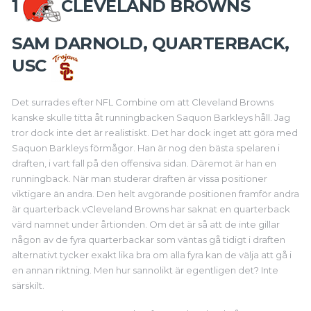
1
CLEVELAND BROWNS
SAM DARNOLD, QUARTERBACK,
USC
Det surrades efter NFL Combine om att Cleveland Browns
kanske skulle titta åt runningbacken Saquon Barkleys håll. Jag
tror dock inte det är realistiskt. Det har dock inget att göra med
Saquon Barkleys förmågor. Han är nog den bästa spelaren i
draften, i vart fall på den offensiva sidan. Däremot är han en
runningback.
När man studerar draften är vissa positioner
viktigare än andra. Den helt avgörande positionen framför andra
är quarterback.v
Cleveland Browns har saknat en quarterback
värd namnet under årtionden. Om det är så att de inte gillar
någon av de fyra quarterbackar som väntas gå tidigt i draften
alternativt tycker exakt lika bra om alla fyra kan de välja att gå i
en annan riktning. Men hur sannolikt är egentligen det? Inte
särskilt.