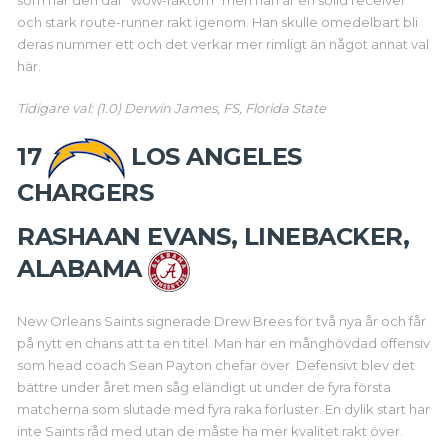
som har den där "wow-faktorn" men han är en solid receiver
och stark route-runner rakt igenom. Han skulle omedelbart bli
deras nummer ett och det verkar mer rimligt än något annat val
här.
Tidigare val: (1.0) Derwin James, FS, Florida State
17
LOS ANGELES
CHARGERS
RASHAAN EVANS, LINEBACKER,
ALABAMA
New Orleans Saints signerade Drew Brees för två nya år och får
på nytt en chans att ta en titel. Man har en månghövdad offensiv
som head coach Sean Payton chefar över. Defensivt blev det
bättre under året men såg eländigt ut under de fyra första
matcherna som slutade med fyra raka förluster. En dylik start har
inte Saints råd med utan de måste ha mer kvalitet rakt över.