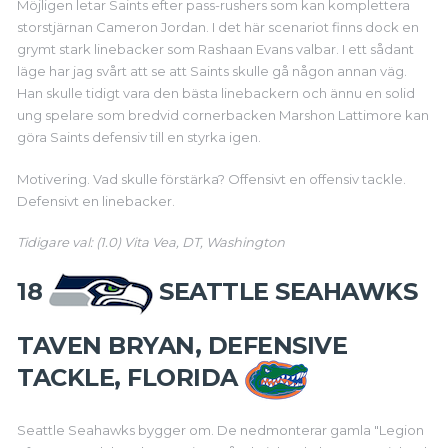
Möjligen letar Saints efter pass-rushers som kan komplettera
storstjärnan Cameron Jordan. I det här scenariot finns dock en
grymt stark linebacker som Rashaan Evans valbar. I ett sådant
läge har jag svårt att se att Saints skulle gå någon annan väg.
Han skulle tidigt vara den bästa linebackern och ännu en solid
ung spelare som bredvid cornerbacken Marshon Lattimore kan
göra Saints defensiv till en styrka igen.
Motivering. Vad skulle förstärka? Offensivt en offensiv tackle.
Defensivt en linebacker.
Tidigare val: (1.0) Vita Vea, DT, Washington
18
SEATTLE SEAHAWKS
TAVEN BRYAN, DEFENSIVE
TACKLE, FLORIDA
Seattle Seahawks bygger om. De nedmonterar gamla "Legion