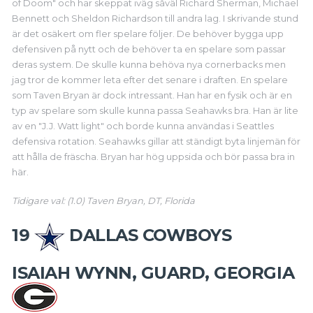
of Doom" och har skeppat iväg såväl Richard Sherman, Michael
Bennett och Sheldon Richardson till andra lag. I skrivande stund
är det osäkert om fler spelare följer. De behöver bygga upp
defensiven på nytt och de behöver ta en spelare som passar
deras system. De skulle kunna behöva nya cornerbacks men
jag tror de kommer leta efter det senare i draften. En spelare
som Taven Bryan är dock intressant. Han har en fysik och är en
typ av spelare som skulle kunna passa Seahawks bra. Han är lite
av en "J.J. Watt light" och borde kunna användas i Seattles
defensiva rotation. Seahawks gillar att ständigt byta linjemän för
att hålla de fräscha. Bryan har hög uppsida och bör passa bra in
här.
Tidigare val: (1.0) Taven Bryan, DT, Florida
19
DALLAS COWBOYS
ISAIAH WYNN, GUARD, GEORGIA