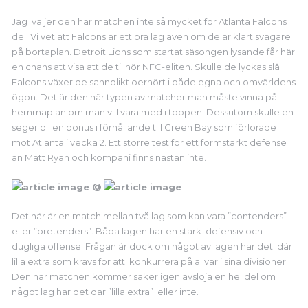
Jag väljer den här matchen inte så mycket för Atlanta Falcons
del. Vi vet att Falcons är ett bra lag även om de är klart svagare
på bortaplan. Detroit Lions som startat säsongen lysande får här
en chans att visa att de tillhör NFC-eliten. Skulle de lyckas slå
Falcons växer de sannolikt oerhört i både egna och omvärldens
ögon. Det är den här typen av matcher man måste vinna på
hemmaplan om man vill vara med i toppen. Dessutom skulle en
seger bli en bonus i förhållande till Green Bay som förlorade
mot Atlanta i vecka 2. Ett större test för ett formstarkt defense
än Matt Ryan och kompani finns nästan inte.
@
Det här är en match mellan två lag som kan vara ”contenders”
eller ”pretenders”. Båda lagen har en stark defensiv och
dugliga offense. Frågan är dock om något av lagen har det där
lilla extra som krävs för att konkurrera på allvar i sina divisioner.
Den här matchen kommer säkerligen avslöja en hel del om
något lag har det där ”lilla extra” eller inte.