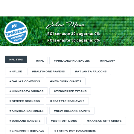
Johan Mann
ROI senaste 30 dagarna: 0%
ROI senaste 90 dagarna: 0%
NFL TIPS
#NFL
#PHILADELPHIA EAGLES
#NFL2017
#NFL.SE
#BALTIMORE RAVENS
#ATLANTA FALCONS
#DALLAS COWBOYS
#NEW YORK GIANTS
#MINNESOTA VIKINGS
#TENNESSEE TITANS
#DENVER BRONCOS
#SEATTLE SEAHAWKS
#ARIZONA CARDINALS
#NEW ORLEANS SAINTS
#OAKLAND RAIDERS
#DETROIT LIONS
#KANSAS CITY CHIEFS
#CINCINNATI BENGALS
#TAMPA BAY BUCCANEERS