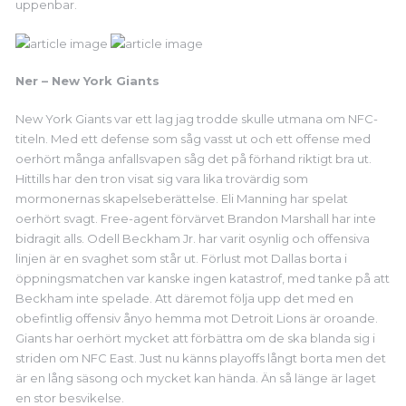
uppenbar.
Ner – New York Giants
New York Giants var ett lag jag trodde skulle utmana om NFC-
titeln. Med ett defense som såg vasst ut och ett offense med
oerhört många anfallsvapen såg det på förhand riktigt bra ut.
Hittills har den tron visat sig vara lika trovärdig som
mormonernas skapelseberättelse. Eli Manning har spelat
oerhört svagt. Free-agent förvärvet Brandon Marshall har inte
bidragit alls. Odell Beckham Jr. har varit osynlig och offensiva
linjen är en svaghet som står ut. Förlust mot Dallas borta i
öppningsmatchen var kanske ingen katastrof, med tanke på att
Beckham inte spelade. Att däremot följa upp det med en
obefintlig offensiv ånyo hemma mot Detroit Lions är oroande.
Giants har oerhört mycket att förbättra om de ska blanda sig i
striden om NFC East. Just nu känns playoffs långt borta men det
är en lång säsong och mycket kan hända. Än så länge är laget
en stor besvikelse.