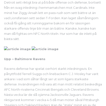
Detroit sett riktigt bra ut på både offense och defense, bortsett
från en svag inledning i hemmamatchen mot Cardinals. Inte
minst har Ziggy Ansah lett en pass-rush som sett bättre ut än
vad Lionsfansen sett sedan T-Forden. Kan laget såsmåningom
också få igång sitt runninggame bakom en för säsongen
starkare offensiv linje blir man än bättre. Kanske, kanske kan
man då fightas om NFC North-titeln. Hur som har de inlett på
bästa sätt.
Upp – Baltimore Ravens
Ravens defense har spelat oerhört starkt inledningsvis. En
pånyttfödd Terrell Suggs och linebackern C.J. Mosley har varit
ankare i vad som såhär långt ser ut som ligans starkaste
defense. Invändningen må vara att man mött relativt beskedliga
AFC North-rivalerna Cincinnati Bengals och Cleveland Browns.
Nästa vecka lär de slå ojämna Jacksonville Jaguars. Ravens
riktiga test kommer i vecka 4-5 då man möter såväl Pittsburgh
Steelers och Oakland Raiders. Kan de ”stjäla” minst en av de