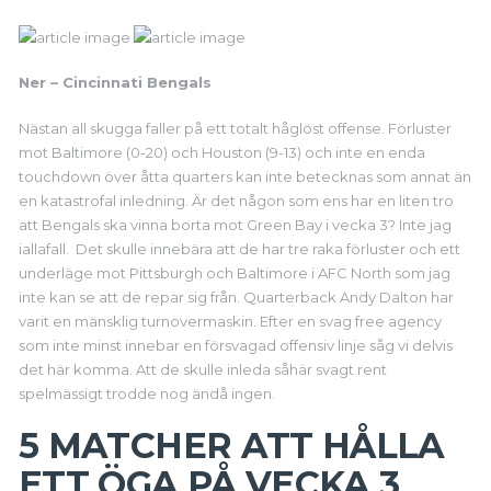
Ner – Cincinnati Bengals
Nästan all skugga faller på ett totalt håglöst offense. Förluster
mot Baltimore (0-20) och Houston (9-13) och inte en enda
touchdown över åtta quarters kan inte betecknas som annat än
en katastrofal inledning. Är det någon som ens har en liten tro
att Bengals ska vinna borta mot Green Bay i vecka 3? Inte jag
iallafall. Det skulle innebära att de har tre raka förluster och ett
underläge mot Pittsburgh och Baltimore i AFC North som jag
inte kan se att de repar sig från. Quarterback Andy Dalton har
varit en mänsklig turnovermaskin. Efter en svag free agency
som inte minst innebar en försvagad offensiv linje såg vi delvis
det här komma. Att de skulle inleda såhär svagt rent
spelmässigt trodde nog ändå ingen.
5 MATCHER ATT HÅLLA
ETT ÖGA PÅ VECKA 3