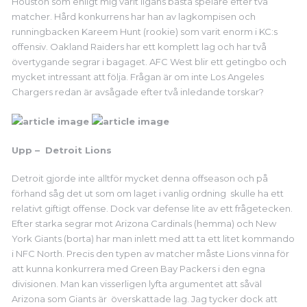
Houston som enligt mig varit ligans bästa spelare efter två
matcher. Hård konkurrens har han av lagkompisen och
runningbacken Kareem Hunt (rookie) som varit enorm i KC:s
offensiv. Oakland Raiders har ett komplett lag och har två
övertygande segrar i bagaget. AFC West blir ett getingbo och
mycket intressant att följa. Frågan är om inte Los Angeles
Chargers redan är avsågade efter två inledande torskar?
Upp – Detroit Lions
Detroit gjorde inte alltför mycket denna offseason och på
förhand såg det ut som om laget i vanlig ordning skulle ha ett
relativt giftigt offense. Dock var defense lite av ett frågetecken.
Efter starka segrar mot Arizona Cardinals (hemma) och New
York Giants (borta) har man inlett med att ta ett litet kommando
i NFC North. Precis den typen av matcher måste Lions vinna för
att kunna konkurrera med Green Bay Packers i den egna
divisionen. Man kan visserligen lyfta argumentet att såväl
Arizona som Giants är överskattade lag. Jag tycker dock att