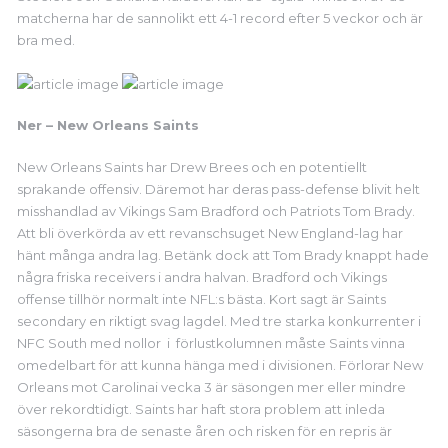
matcherna har de sannolikt ett 4-1 record efter 5 veckor och är
bra med.
Ner – New Orleans Saints
New Orleans Saints har Drew Brees och en potentiellt
sprakande offensiv. Däremot har deras pass-defense blivit helt
misshandlad av Vikings Sam Bradford och Patriots Tom Brady.
Att bli överkörda av ett revanschsuget New England-lag har
hänt många andra lag. Betänk dock att Tom Brady knappt hade
några friska receivers i andra halvan. Bradford och Vikings
offense tillhör normalt inte NFL:s bästa. Kort sagt är Saints
secondary en riktigt svag lagdel. Med tre starka konkurrenter i
NFC South med nollor i förlustkolumnen måste Saints vinna
omedelbart för att kunna hänga med i divisionen. Förlorar New
Orleans mot Carolinai vecka 3 är säsongen mer eller mindre
över rekordtidigt. Saints har haft stora problem att inleda
säsongerna bra de senaste åren och risken för en repris är