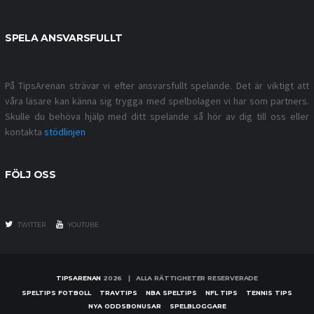
SPELA ANSVARSFULLT
På TipsArenan strävar vi efter ansvarsfullt spelande. Det är viktigt att
våra läsare kan känna sig trygga med spelbolagen vi har som partners.
Skulle du behöva hjälp med ditt spelande så hör av dig till oss eller
kontakta
stödlinjen
FÖLJ OSS
TWITTER
YOUTUBE
TIPSARENAN
2026 | ALLA RÄTTIGHETER RESERVERADE
SPELTIPS FOTBOLL
TRAVTIPS
NBA SPELTIPS
NFL TIPS
TENNIS TIPS
NYA ODDSBONUSAR
SPELBLOGGARE