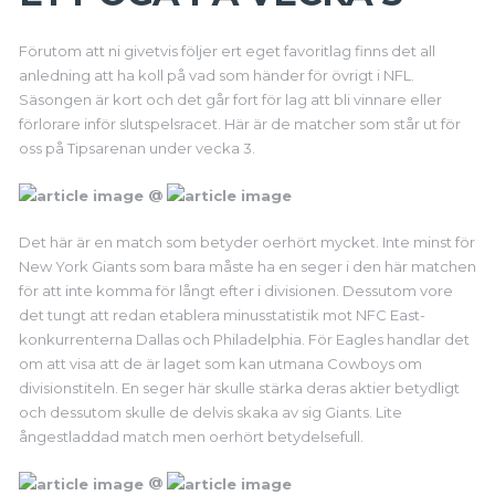
Förutom att ni givetvis följer ert eget favoritlag finns det all
anledning att ha koll på vad som händer för övrigt i NFL.
Säsongen är kort och det går fort för lag att bli vinnare eller
förlorare inför slutspelsracet. Här är de matcher som står ut för
oss på Tipsarenan under vecka 3.
@
Det här är en match som betyder oerhört mycket. Inte minst för
New York Giants som bara måste ha en seger i den här matchen
för att inte komma för långt efter i divisionen. Dessutom vore
det tungt att redan etablera minusstatistik mot NFC East-
konkurrenterna Dallas och Philadelphia. För Eagles handlar det
om att visa att de är laget som kan utmana Cowboys om
divisionstiteln. En seger här skulle stärka deras aktier betydligt
och dessutom skulle de delvis skaka av sig Giants. Lite
ångestladdad match men oerhört betydelsefull.
@