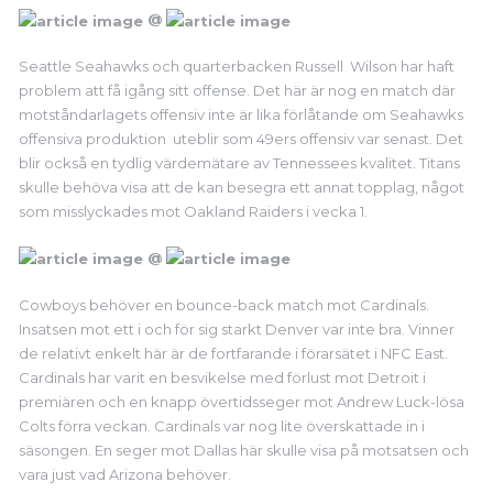
@
Seattle Seahawks och quarterbacken Russell Wilson har haft
problem att få igång sitt offense. Det här är nog en match där
motståndarlagets offensiv inte är lika förlåtande om Seahawks
offensiva produktion uteblir som 49ers offensiv var senast. Det
blir också en tydlig värdemätare av Tennessees kvalitet. Titans
skulle behöva visa att de kan besegra ett annat topplag, något
som misslyckades mot Oakland Raiders i vecka 1.
@
Cowboys behöver en bounce-back match mot Cardinals.
Insatsen mot ett i och för sig starkt Denver var inte bra. Vinner
de relativt enkelt här är de fortfarande i förarsätet i NFC East.
Cardinals har varit en besvikelse med förlust mot Detroit i
premiären och en knapp övertidsseger mot Andrew Luck-lösa
Colts förra veckan. Cardinals var nog lite överskattade in i
säsongen. En seger mot Dallas här skulle visa på motsatsen och
vara just vad Arizona behöver.