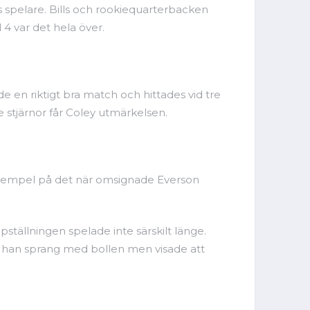
s spelare. Bills och rookiequarterbacken
 var det hela över.
e en riktigt bra match och hittades vid tre
e stjärnor får Coley utmärkelsen.
gt exempel på det när omsignade Everson
pställningen spelade inte särskilt länge.
r han sprang med bollen men visade att