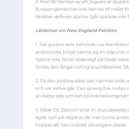
3. Man får känslan av att Jaguars är djupa
försäsongsmatcher inte kan tas till intäkt
tänkbar defensiv stjärna. Igår spelade int
Lärdomar om New England Patriots:
1. Två spelare som behövde visa framfötter
andrarunda, börjar närma sig en tidpunkt n
hjälpte inte Jones tillräckligt på Dede We
hindra den långa rushing touchdownen. Så 
2. På den positiva sidan kan nämnas wide r
och var aktiva igår. Carr sprang bra routes
sin bästa sida och kan bli överraskningsnam
3. Både DE Dietrich Wise Jr. (huvudskada)
ägde rum på några av de mer tunna position
hoppas att han undvikit allvarligare skada.