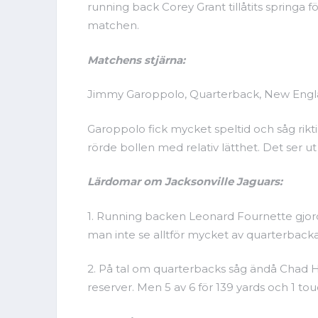
running back Corey Grant tillåtits springa
matchen.
Matchens stjärna:
Jimmy Garoppolo, Quarterback, New Eng
Garoppolo fick mycket speltid och såg rikt
rörde bollen med relativ lätthet. Det ser 
Lärdomar om Jacksonville Jaguars:
1. Running backen Leonard Fournette gjord
man inte se alltför mycket av quarterback
2. På tal om quarterbacks såg ändå Chad Hen
reserver. Men 5 av 6 för 139 yards och 1 touch