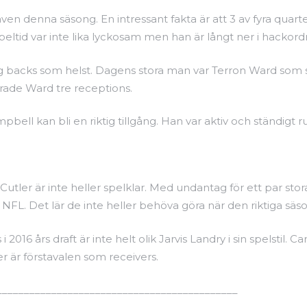
även denna säsong. En intressant fakta är att 3 av fyra quar
ltid var inte lika lyckosam men han är långt ner i hackord
g backs som helst. Dagens stora man var Terron Ward som s
rade Ward tre receptions.
bell kan bli en riktig tillgång. Han var aktiv och ständigt 
y Cutler är inte heller spelklar. Med undantag för ett par st
 i NFL. Det lär de inte heller behöva göra när den riktiga säs
016 års draft är inte helt olik Jarvis Landry i sin spelstil. 
r är förstavalen som receivers.
____________________________________________