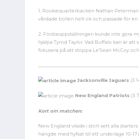
1. Rookiequarterbacken Nathan Peterman f
vårdade bollen helt ok och passade för e
2. Förstauppställningen kunde inte göra
hjälpa Tyrod Taylor. Vad Buffalo kan är at
fokusera på att stoppa Le’Sean McCoy oc
________________________________________
Jacksonville Jaguars
(3 1
New England Patriots
(3 7
Kort om matchen:
New England vilade i stort sett alla starte
hängde med hyfsat till ett underläge 10-17