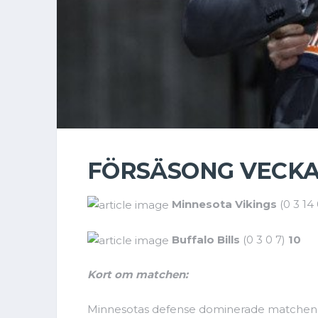
FÖRSÄSONG VECKA
Minnesota Vikings
(0 3 14
Buffalo Bills
(0 3 0 7)
10
Kort om matchen:
Minnesotas defense dominerade matchen och B