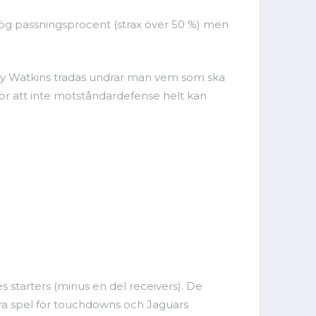
ög passningsprocent (strax över 50 %) men
y Watkins tradas undrar man vem som ska
för att inte motståndardefense helt kan
s starters (minus en del receivers). De
ora spel för touchdowns och Jaguars