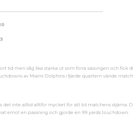
____________________________________________
20
3
rt tid men såg lika starka ut som förra säsongen och fick di
uchdowns av Miami Dolphins i fjärde quartern vände matchen
det inte alltid alltför mycket för att bli matchens stjärna
annat emot en passning och gjorde en 99 yards touchdown.