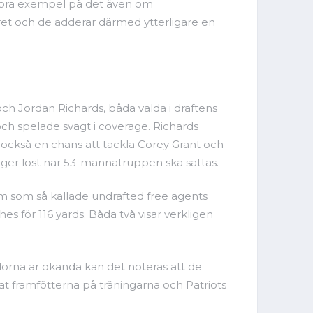
tt bra exempel på det även om
aret och de adderar därmed ytterligare en
ch Jordan Richards, båda valda i draftens
ch spelade svagt i coverage. Richards
e också en chans att tackla Corey Grant och
nger löst när 53-mannatruppen ska sättas.
om som så kallade undrafted free agents
es för 116 yards. Båda två visar verkligen
orna är okända kan det noteras att de
at framfötterna på träningarna och Patriots