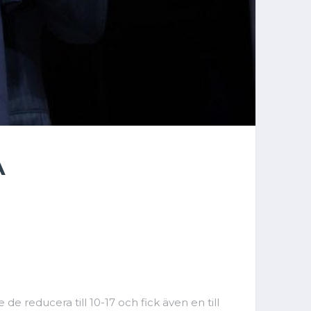
A
e reducera till 10-17 och fick även en till