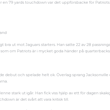
 för en 79 yards touchdown var det uppförsbacke för Patriot
land
igt bra ut mot Jaguars starters. Han satte 22 av 28 passnin
ut som om Patriots är i mycket goda händer på quarterbacks
e debut och spelade helt ok. Överlag sprang Jacksonville
arna.
ne stark ut igår. Han fick viss hjälp av ett för dagen skak
down är det svårt att vara kritisk till.