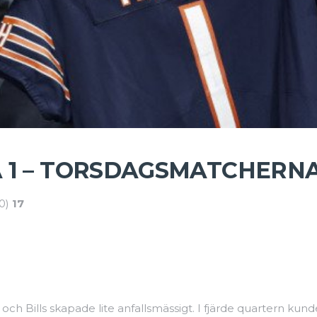
 1 – TORSDAGSMATCHERN
 0)
17
ills skapade lite anfallsmässigt. I fjärde quartern kunde d