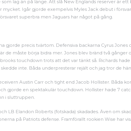
re som lag än på länge. Att slå New Englands reserver är e
 för mycket. Igår gjorde exempelvis Myles Jack debut i försv
e försvaret superbra men Jaguars har något på gång.
na gjorde precis tvärtom. Defensiva backarna Cyrus Jones o
är de måste börja bidra mer. Jones blev bränd två gånger o
stbrooks touchdown trots att det var tänkt så. Richards had
skedde inte. Båda underpresterar rejält och jag tror de hä
eceivern Austin Carr och tight end Jacob Hollister. Båda k
 och gjorde en spektakulär touchdown. Hollister hade 7 catch
n i sluttruppen.
 och LB Elandon Roberts (fotskada) skadades. Även om skad
erna på Patriots defense. Framförallt rookien Wise har vis