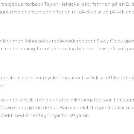
 tredjequarterback Taylor Heinicke rakt i famnen på en Bill
ot med chansen och efter en misslyckad snap på 4th and 4
spelare men Minnesotas rookiewidereceiver Stacy Coley gjord
n routerunning-förmåga och fina händer. I brist på tydligar
stauppställningen ser mycket bra ut och vi fick se ett tydli
en.
avs inte särskilt många positiva eller negativa svar. Förstaup
Dalvin Cook gjorde debut. Han var relativt ospektakulär nä
ckfield med 4 mottagningar för 30 yards.