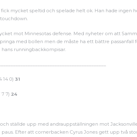
ick mycket speltid och spelade helt ok. Han hade ingen h
n touchdown.
 mycket mot Minnesotas defense. Med nyheter om att Samm
t springa med bollen men de måste ha ett bättre passanfall 
h hans runningbackkompisar.
____________________________________________
4 14 0)
31
 7 7)
24
rs och ställde upp med andrauppställningen mot Jacksonville
 i paus. Efter att cornerbacken Cyrus Jones gett upp två st