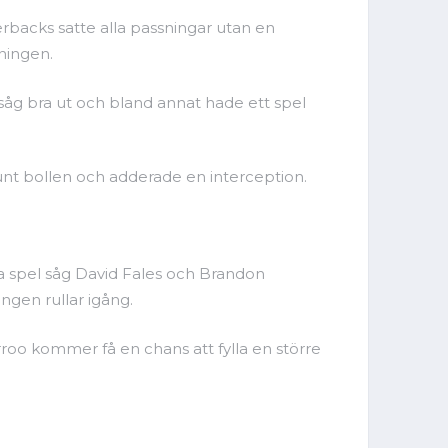
terbacks satte alla passningar utan en
ningen.
åg bra ut och bland annat hade ett spel
runt bollen och adderade en interception.
ora spel såg David Fales och Brandon
ongen rullar igång.
Carroo kommer få en chans att fylla en större