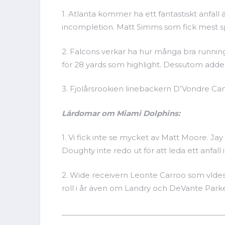
1. Atlanta kommer ha ett fantastiskt anfall 
incompletion. Matt Simms som fick mest spe
2. Falcons verkar ha hur många bra runnin
för 28 yards som highlight. Dessutom adde
3. Fjolårsrookien linebackern D’Vondre Camp
Lärdomar om Miami Dolphins:
1. Vi fick inte se mycket av Matt Moore. Ja
Doughty inte redo ut för att leda ett anfall
2. Wide receivern Leonte Carroo som vldes i 2
roll i år även om Landry och DeVante Parke
________________________________________