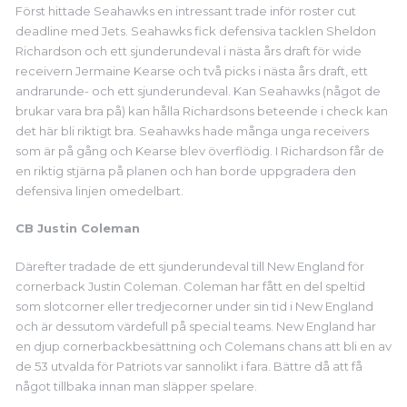
Först hittade Seahawks en intressant trade inför roster cut
deadline med Jets. Seahawks fick defensiva tacklen Sheldon
Richardson och ett sjunderundeval i nästa års draft för wide
receivern Jermaine Kearse och två picks i nästa års draft, ett
andrarunde- och ett sjunderundeval. Kan Seahawks (något de
brukar vara bra på) kan hålla Richardsons beteende i check kan
det här bli riktigt bra. Seahawks hade många unga receivers
som är på gång och Kearse blev överflödig. I Richardson får de
en riktig stjärna på planen och han borde uppgradera den
defensiva linjen omedelbart.
CB Justin Coleman
Därefter tradade de ett sjunderundeval till New England för
cornerback Justin Coleman. Coleman har fått en del speltid
som slotcorner eller tredjecorner under sin tid i New England
och är dessutom värdefull på special teams. New England har
en djup cornerbackbesättning och Colemans chans att bli en av
de 53 utvalda för Patriots var sannolikt i fara. Bättre då att få
något tillbaka innan man släpper spelare.