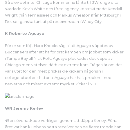
Så blev det inte. Chicago kommer nu få lite till 3W, unge ofta
skadade Kevin White och i free agency kontrakterade Kendall
Wright (från Tennessee) och Markus Wheaton (från Pittsburgh).
Det ser ganska tunt ut på receiversidan i Windy City!
K Roberto Aguayo
För er som följt Hard Knocks såg ni att Aguayo släpptes av
Buccaneers efter att ha förlorat kampen om jobbet som kicker
i Tampa Bay till Nick Folk. Aguayo plockades dock upp av
Chicago men vistelsen därblev extremt kort. Frågan är om det
var slutet för den mest pricksäkre kickern någonsin i
collegefotbollens historia. Aguayo har haft problem med
nerverna och missat extremt mycket kickar i NFL.
WR Jeremy Kerley
49ers överraskade verkligen genom att släppa Kerley. Förra
året var han klubbens bästa receiver och de flesta trodde han