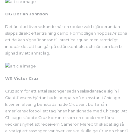
OG Dorian Johnson
Det är alltid överraskande när en rookie vald i fjärderundan
släpps direkt efter training camp. Förmodligen hoppas Arizona
att de kan signa Johnson till practice squad men samtidigt
innebär det att han går på ettårskontrakt och när som kan bli
signad av ett annat lag.
WR Victor Cruz
Cruz som för ett antal säsonger sedan salsadansade sig in i
Giantsfansens hjärtan hade hoppats på en nystart i Chicago.
Efter en allvarlig benskada hade Cruz varit borta från
amerikansk fotboll ett tag innan han signade med Chicago. Att
Chicago släppte Cruz kom inte som en chock men förra
veckans nyhet att receivern Cameron Meredith skadat sig så
allvarligt att säsongen var över kanske skulle ge Cruz en chans?