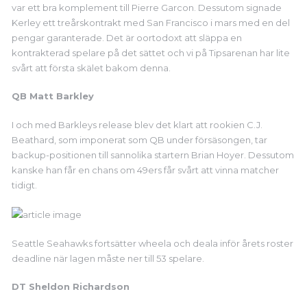
var ett bra komplement till Pierre Garcon. Dessutom signade
Kerley ett treårskontrakt med San Francisco i mars med en del
pengar garanterade. Det är oortodoxt att släppa en
kontrakterad spelare på det sättet och vi på Tipsarenan har lite
svårt att första skälet bakom denna.
QB Matt Barkley
I och med Barkleys release blev det klart att rookien C.J.
Beathard, som imponerat som QB under försäsongen, tar
backup-positionen till sannolika startern Brian Hoyer. Dessutom
kanske han får en chans om 49ers får svårt att vinna matcher
tidigt.
Seattle Seahawks fortsätter wheela och deala inför årets roster
deadline när lagen måste ner till 53 spelare.
DT Sheldon Richardson