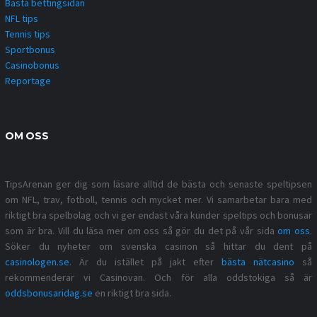
Bästa bettingsidan
NFL tips
Tennis tips
Sportbonus
Casinobonus
Reportage
OM OSS
TipsArenan ger dig som läsare alltid de bästa och senaste speltipsen
om NFL, trav, fotboll, tennis och mycket mer. Vi samarbetar bara med
riktigt bra spelbolag och vi ger endast våra kunder speltips och bonusar
som är bra. Vill du läsa mer om oss så gör du det på vår sida
om oss
.
Söker du nyheter om svenska casinon så hittar du dent på
casinologen.se
. Är du istället på jakt efter
bästa nätcasino
så
rekommenderar vi Casinovan. Och för alla oddstokiga så är
oddsbonusaridag.se
en riktigt bra sida.