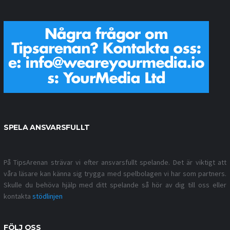
SPELA ANSVARSFULLT
På TipsArenan strävar vi efter ansvarsfullt spelande. Det är viktigt att
våra läsare kan känna sig trygga med spelbolagen vi har som partners.
Skulle du behöva hjälp med ditt spelande så hör av dig till oss eller
kontakta
stödlinjen
FÖLJ OSS