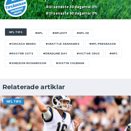
ROI senaste 30 dagarna: 0%
ROI senaste 90 dagarna: 0%
NFL TIPS
#NFL
#NFL2017
#NFL.SE
#CHICAGO BEARS
#SEATTLE SEAHAWKS
#NFL PRESEASON
#ROSTER CUTS
#DEADLINE DAY
#VICTOR CRUZ
#NFC
#SHELDON RICHARDSON
#JUSTIN COLEMAN
Relaterade artiklar
NFL TIPS