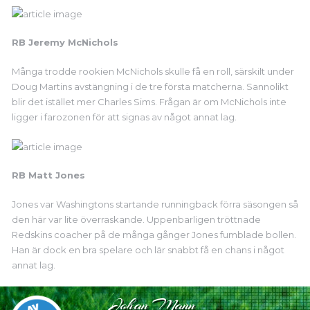
RB Jeremy McNichols
Många trodde rookien McNichols skulle få en roll, särskilt under
Doug Martins avstängning i de tre första matcherna. Sannolikt
blir det istället mer Charles Sims. Frågan är om McNichols inte
ligger i farozonen för att signas av något annat lag.
RB Matt Jones
Jones var Washingtons startande runningback förra säsongen så
den här var lite överraskande. Uppenbarligen tröttnade
Redskins coacher på de många gånger Jones fumblade bollen.
Han är dock en bra spelare och lär snabbt få en chans i något
annat lag.
Johan Mann