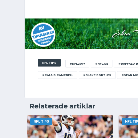
Johan 
NFL TIPS
#NFL2017
#NFL.SE
#BUFFALO B
#CALAIS CAMPBELL
#BLAKE BORTLES
#SEAN M
Relaterade artiklar
NFL TIPS
NFL TI