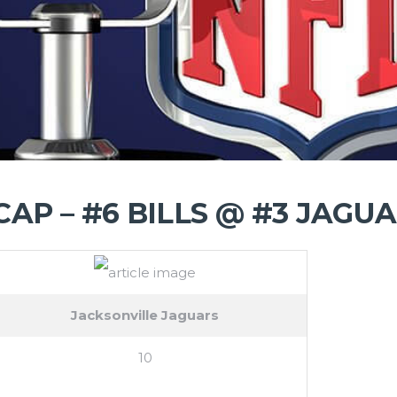
AP – #6 BILLS @ #3 JAGU
Jacksonville Jaguars
10