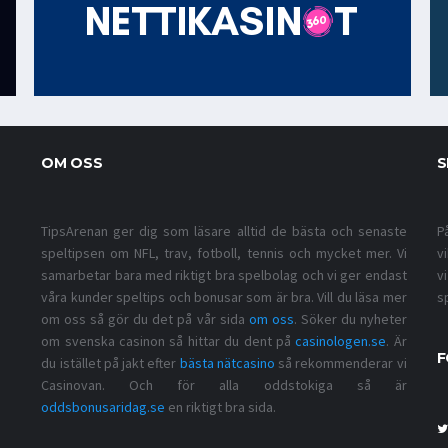
OM OSS
S
TipsArenan ger dig som läsare alltid de bästa och senaste
P
speltipsen om NFL, trav, fotboll, tennis och mycket mer. Vi
v
samarbetar bara med riktigt bra spelbolag och vi ger endast
v
våra kunder speltips och bonusar som är bra. Vill du läsa mer
s
om oss så gör du det på vår sida
om oss
. Söker du nyheter
om svenska casinon så hittar du dent på
casinologen.se
. Är
F
du istället på jakt efter
bästa nätcasino
så rekommenderar vi
Casinovan. Och för alla oddstokiga så är
oddsbonusaridag.se
en riktigt bra sida.