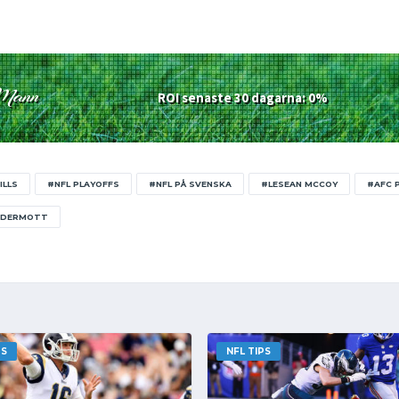
Mann
ROI senaste 30 dagarna: 0%
ILLS
#NFL PLAYOFFS
#NFL PÅ SVENSKA
#LESEAN MCCOY
#AFC 
CDERMOTT
PS
NFL TIPS