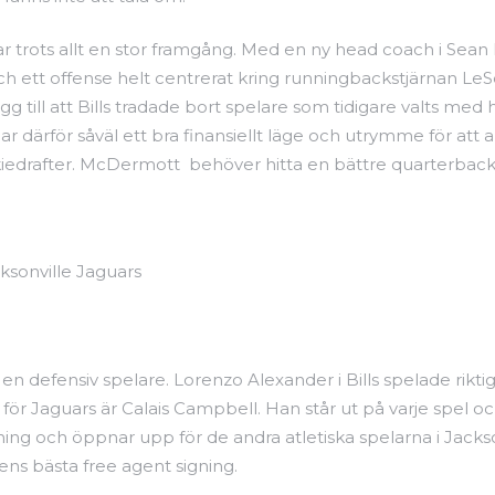
var trots allt en stor framgång. Med en ny head coach i Se
och ett offense helt centrerat kring runningbackstjärnan L
ägg till att Bills tradade bort spelare som tidigare valts 
 har därför såväl ett bra finansiellt läge och utrymme för a
drafter. McDermott behöver hitta en bättre quarterback 
ksonville Jaguars
 en defensiv spelare. Lorenzo Alexander i Bills spelade rik
r Jaguars är Calais Campbell. Han står ut på varje spel och 
ing och öppnar upp för de andra atletiska spelarna i Jacks
gens bästa free agent signing.