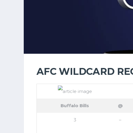
AFC WILDCARD REC
Buffalo Bills
@
3
–