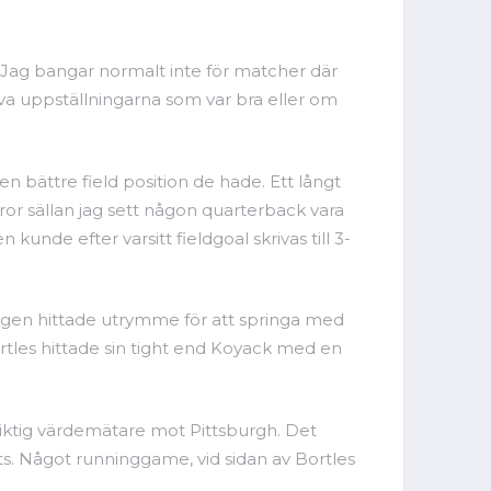
. Jag bangar normalt inte för matcher där
iva uppställningarna som var bra eller om
 bättre field position de hade. Ett långt
ror sällan jag sett någon quarterback vara
unde efter varsitt fieldgoal skrivas till 3-
 igen hittade utrymme för att springa med
ortles hittade sin tight end Koyack med en
 riktig värdemätare mot Pittsburgh. Det
ts. Något runninggame, vid sidan av Bortles