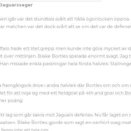
d Jaguarsseger
hen igår var det stundtals svårt att hålla ögonlocken öppna
här matchen var det dock svårt att se om det var de defens
falo hade ett litet grepp men kunde inte göra mycket av den
 över mittlinjen. Blake Bortles spelade enormt svagt. Jag t
n missade enkla passningar hela första halvlek. Ställningen k
a framgångsrik drive i andra halvlek där Bortles om och om
let för att nöja sig med ett fieldgoal på 4th and goal och B
 mer poäng.
e ett lag som går säkra mot Jaguars defensiv. Nu får laget en
nsatsen. Blake Bortles gjorde som sagt en oerhört svag insa
anns inte att tala om.