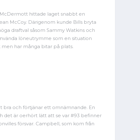
an McDermott hittade laget snabbt en
eSean McCoy. Därigenom kunde Bills bryta
med höga draftval såsom Sammy Watkins och
tt använda löneutrymme som en situation
men har många bitar på plats.
tigt bra och förtjänar ett omnämnande. En
det är oerhört lätt att se var #93 befinner
onvilles försvar. Campbell, som kom från