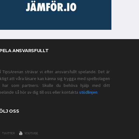
PELA ANSVARSFULLT
å TipsArenan strävar vi efter ansvarsfullt spelande. Det är
iktigt att våra läsare kan känna sig trygga med spelbolagen
i har som partners. Skulle du behöva hjälp med ditt
pelande så hör av dig till oss eller kontakta
stödlinjen
ÖLJ OSS
TWITTER
YOUTUBE