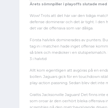
Årets sömnpiller i playoffs slutade me
Wow! Trots att det här var den tidiga matc
defense dominerar och det är tight. I den 
det var de offensiva som var dåliga.
Första halvlek dominerades av punters. Buf
tag in i matchen hade inget offense kommit
så blek och medioker i en slutspelsmatch. Ha
3 i halvtid
Allt kom egentligen att avgöras på en end
bollen. Jaguars gick för en touchdown istäl
play-action passning. Sedan blev det inte
Grattis Jacksonville Jaguars! Det finns int
som oroar är den oerhört bleka offensiva i
scrambles på den matchavgörande driven, f