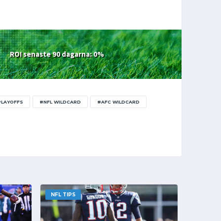
ROI senaste 90 dagarna: 0%
PLAYOFFS
#NFL WILDCARD
#AFC WILDCARD
NFL TIPS