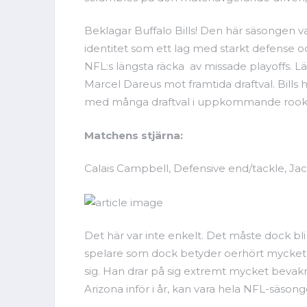
Beklagar Buffalo Bills! Den här säsongen 
identitet som ett lag med starkt defense 
NFL:s längsta räcka av missade playoffs. L
Marcel Dareus mot framtida draftval. Bills
med många draftval i uppkommande rookie
Matchens stjärna:
Calais Campbell, Defensive end/tackle, Jac
Det här var inte enkelt. Det måste dock bli
spelare som dock betyder oerhört mycket fö
sig. Han drar på sig extremt mycket bevakn
Arizona inför i år, kan vara hela NFL-säson