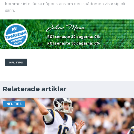
kommer inte räcka någonstans om den spådomen visar sig bli
sann.
Johan Mann
ROI senaste 30 dagarna: 0%
ROI senaste 90 dagarna: 0%
NFL TIPS
Relaterade artiklar
NFL TIPS