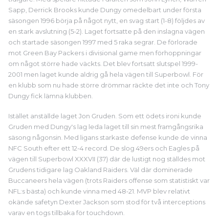
Sapp, Derrick Brooks kunde Dungy omedelbart under första
säsongen 1996 börja på något nytt, en svag start (1-8) följdes av
en stark avslutning (5-2). Laget fortsatte på den inslagna vägen
och startade säsongen 1997 med 5 raka segrar. De förlorade
mot Green Bay Packers i divisional game men förhoppningar
om något större hade väckts. Det blev fortsatt slutspel 1999-
2001 men laget kunde aldrig gå hela vägen till Superbowl. För
en klubb som nu hade större drömmar räckte det inte och Tony
Dungy fick lämna klubben.
Istället anställde laget Jon Gruden. Som ett ödets ironi kunde
Gruden med Dungy's lag leda laget till sin mest framgångsrika
säsong någonsin. Med ligans starkaste defense kunde de vinna
NFC South efter ett 12-4 record. De slog 49ers och Eagles på
vägen till Superbowl XXXVII (37) där de lustigt nog ställdes mot
Grudens tidigare lag Oakland Raiders. Väl där dominerade
Buccaneers hela vägen (trots Raiders offense som statistiskt var
NFL:s bästa) och kunde vinna med 48-21. MVP blev relativt
okände safetyn Dexter Jackson som stod för två interceptions
varav en togs tillbaka för touchdown.