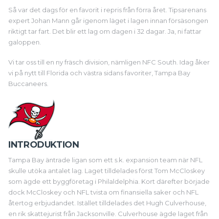
Så var det dags för en favorit i repris från förra året. Tipsarenans
expert Johan Mann går igenom läget i lagen innan försäsongen
riktigt tar fart. Det blir ett lag om dagen i 32 dagar. Ja, ni fattar
galoppen.
Vi tar oss till en ny fräsch division, nämligen NFC South. Idag åker
vi på nytt till Florida och västra sidans favoriter, Tampa Bay
Buccaneers.
INTRODUKTION
Tampa Bay äntrade ligan som ett s.k. expansion team när NFL
skulle utöka antalet lag. Laget tilldelades först Tom McCloskey
som ägde ett byggföretag i Philaldelphia. Kort därefter började
dock McCloskey och NFL tvista om finansiella saker och NFL
återtog erbjudandet. Istället tilldelades det Hugh Culverhouse,
en rik skattejurist från Jacksonville. Culverhouse ägde laget från