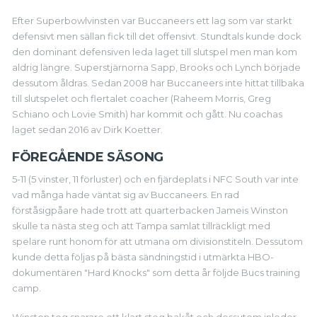
Efter Superbowlvinsten var Buccaneers ett lag som var starkt
defensivt men sällan fick till det offensivt. Stundtals kunde dock
den dominant defensiven leda laget till slutspel men man kom
aldrig längre. Superstjärnorna Sapp, Brooks och Lynch började
dessutom åldras. Sedan 2008 har Buccaneers inte hittat tillbaka
till slutspelet och flertalet coacher (Raheem Morris, Greg
Schiano och Lovie Smith) har kommit och gått. Nu coachas
laget sedan 2016 av Dirk Koetter.
FÖREGÅENDE SÄSONG
5-11 (5 vinster, 11 förluster) och en fjärdeplats i NFC South var inte
vad många hade väntat sig av Buccaneers. En rad
förståsigpåare hade trott att quarterbacken Jameis Winston
skulle ta nästa steg och att Tampa samlat tillräckligt med
spelare runt honom för att utmana om divisionstiteln. Dessutom
kunde detta följas på bästa sändningstid i utmärkta HBO-
dokumentären "Hard Knocks" som detta år följde Bucs training
camp.