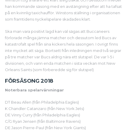
Winston tog snarare ett klart steg bakåt och dessutom inleder
han kommande säsong med en avstängning efter att ha tafsat
på en kvinnlig taxichaufför. Winstons ställning i organisationen
som framtidens nyckelspelare skadades klart.
Ska man vara positivt lagd kan väl sägas att Buccaneers
förlorade många jämna matcher och dessutom led Bucs av
katastrofalt spel från sina kickers hela säsongen. I övrigt finns
inte mycket att säga. Bortsett från inledningen med två segrar
på tre matcher var Bucs aldrig nära ett slutspel. De var 1-5 i
divisionen, och vann enda matchen i sista veckan mot New
Orleans Saints (som förberedde sig för slutspel)
FÖRSÄSONG 2018
Noterbara spelarvärvningar
DT Beau Allen (från Philadelphia Eagles)
K Chandler Catanzaro (från New York Jets)
DE Vinny Curry (från Philadelphia Eagles)
C/G Ryan Jensen (från Baltimore Ravens)
DE Jason Pierre-Paul (från New York Giants)