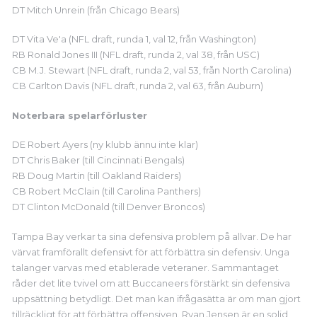
DT Mitch Unrein (från Chicago Bears)
DT Vita Ve'a (NFL draft, runda 1, val 12, från Washington)
RB Ronald Jones III (NFL draft, runda 2, val 38, från USC)
CB M.J. Stewart (NFL draft, runda 2, val 53, från North Carolina)
CB Carlton Davis (NFL draft, runda 2, val 63, från Auburn)
Noterbara spelarförluster
DE Robert Ayers (ny klubb ännu inte klar)
DT Chris Baker (till Cincinnati Bengals)
RB Doug Martin (till Oakland Raiders)
CB Robert McClain (till Carolina Panthers)
DT Clinton McDonald (till Denver Broncos)
Tampa Bay verkar ta sina defensiva problem på allvar. De har
värvat framförallt defensivt för att förbättra sin defensiv. Unga
talanger varvas med etablerade veteraner. Sammantaget
råder det lite tvivel om att Buccaneers förstärkt sin defensiva
uppsättning betydligt. Det man kan ifrågasätta är om man gjort
tillräckligt för att förbättra offensiven. Ryan Jensen är en solid