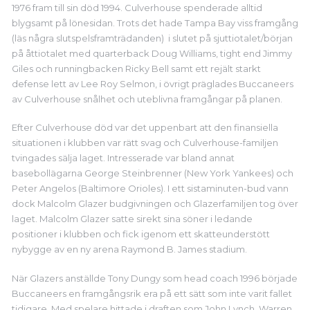
1976 fram till sin död 1994.
Culverhouse spenderade alltid
blygsamt på lönesidan. Trots det hade Tampa Bay viss framgång
(läs några slutspelsframträdanden) i slutet på sjuttiotalet/början
på åttiotalet med quarterback Doug Williams, tight end Jimmy
Giles och runningbacken Ricky Bell samt ett rejält starkt
defense lett av Lee Roy Selmon, i övrigt präglades Buccaneers
av Culverhouse snålhet och uteblivna framgångar på planen.
Efter Culverhouse död var det uppenbart att den finansiella
situationen i klubben var rätt svag och Culverhouse-familjen
tvingades sälja laget. Intresserade var bland annat
basebollägarna George Steinbrenner (New York Yankees) och
Peter Angelos (Baltimore Orioles). I ett sistaminuten-bud vann
dock Malcolm Glazer budgivningen och Glazerfamiljen tog över
laget. Malcolm Glazer satte sirekt sina söner i ledande
positioner i klubben och fick igenom ett skatteunderstött
nybygge av en ny arena Raymond B. James stadium.
När Glazers anställde Tony Dungy som head coach 1996 började
Buccaneers en framgångsrik era på ett sätt som inte varit fallet
tidigare. Med spelare hittade i draften som John Lynch, Warren