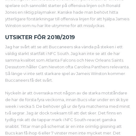
spelare och sannolikt starter på offensiva linjen och Ronald
Jones en riktig playmaker. Kanske hade man behövt hitta
ytterligare förstärkningar till offensiva linjen för att hjälpa Jameis
Winston som nu har lite utrymme för att misslyckas.
UTSIKTER FÖR 2018/2019
Jag har svårt att se att Buccaneers ska vända på steken i ett
väldig starkt startfält i NFC South. Jag kan inte se att de har
samma kvalitet som Atlanta Falcons och New Orleans Saints.
Dessutom håller Cam Newton ofta Carolina Panthers relevanta.
Så länge vi inte sett starkare spel av Jameis Winston kommer
Buccaneers få det svårt.
Nyckeln är att överraska mot någon av de starka motståndare
de har de första fyra veckorna, innan Bucs vilar under en sk bye
week i vecka 5. De behöver gå ur de fyra matcherna med minst
två segrar. Jag är dock tveksam till att det sker. Det finns en
tydlig risk att de tappar mark i NFC South-reacet ganska
snabbt. Tittar man på schemat är en inte orimlig gissning att
Bucs kan få ihop 6 eller 7 vinster men inte mycket mer. Det