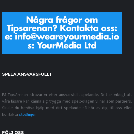
SPELA ANSVARSFULLT
På TipsArenan strävar vi efter ansvarsfullt spelande. Det är viktigt att
våra läsare kan känna sig trygga med spelbolagen vi har som partners.
Skulle du behöva hjälp med ditt spelande så hör av dig till oss eller
kontakta
stödlinjen
FÖLJ OSS