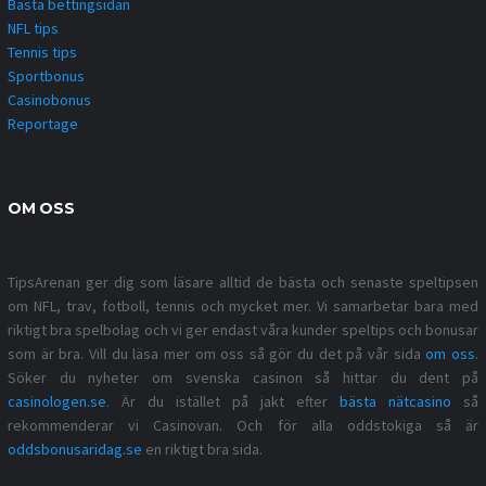
Bästa bettingsidan
NFL tips
Tennis tips
Sportbonus
Casinobonus
Reportage
OM OSS
TipsArenan ger dig som läsare alltid de bästa och senaste speltipsen
om NFL, trav, fotboll, tennis och mycket mer. Vi samarbetar bara med
riktigt bra spelbolag och vi ger endast våra kunder speltips och bonusar
som är bra. Vill du läsa mer om oss så gör du det på vår sida
om oss
.
Söker du nyheter om svenska casinon så hittar du dent på
casinologen.se
. Är du istället på jakt efter
bästa nätcasino
så
rekommenderar vi Casinovan. Och för alla oddstokiga så är
oddsbonusaridag.se
en riktigt bra sida.