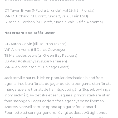
DT Taven Bryan (NFL draft, runda 1, val 29, från Florida)
WR D.J. Chark (NFL draft, runda 2, val 61, Från LSU)
S Ronnie Harrison (NFL draft, runda 3, val 93, från Alabama)
Noterbara spelarförluster
CB Aaron Colvin (till Houston Texans)
WR Allen Hurns (till Dallas Cowboys)
TE Marcedes Lewis (till Green Bay Packers)
LB Paul Posluszny (avslutar karriären)
WR Allen Robinson (till Chicago Bears)
Jacksonville har nu blivit en populär destination bland free
agents, inte bara för att de jagar de stora pengarna utan för att
många spelare tror att de har något på gång (Superbowlringar
inom räckhåll). Av det skälet ser Jaguars i princip starkare ut än
förra säsongen. Laget adderar free agencys bästa lineman i
Andrew Norwell som lär öppna upp gator för Leonard
Fournette att springa igenom. I övrigt adderas två tight ends