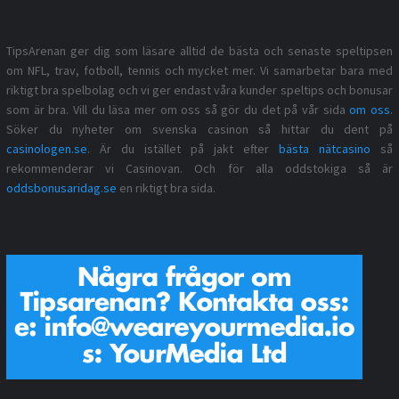
TipsArenan ger dig som läsare alltid de bästa och senaste speltipsen
om NFL, trav, fotboll, tennis och mycket mer. Vi samarbetar bara med
riktigt bra spelbolag och vi ger endast våra kunder speltips och bonusar
som är bra. Vill du läsa mer om oss så gör du det på vår sida
om oss
.
Söker du nyheter om svenska casinon så hittar du dent på
casinologen.se
. Är du istället på jakt efter
bästa nätcasino
så
rekommenderar vi Casinovan. Och för alla oddstokiga så är
oddsbonusaridag.se
en riktigt bra sida.