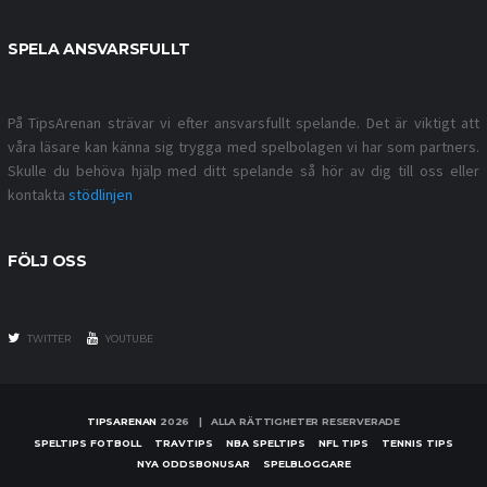
SPELA ANSVARSFULLT
På TipsArenan strävar vi efter ansvarsfullt spelande. Det är viktigt att
våra läsare kan känna sig trygga med spelbolagen vi har som partners.
Skulle du behöva hjälp med ditt spelande så hör av dig till oss eller
kontakta
stödlinjen
FÖLJ OSS
TWITTER
YOUTUBE
TIPSARENAN
2026 | ALLA RÄTTIGHETER RESERVERADE
SPELTIPS FOTBOLL
TRAVTIPS
NBA SPELTIPS
NFL TIPS
TENNIS TIPS
NYA ODDSBONUSAR
SPELBLOGGARE