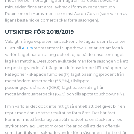
med mer bollmottagningsförmåga än Marcedes Lewis. På
minussidan finns ett antal avbräck i form av receiverduon
Robinson och Hurns men inte minst Aaron Colvin (som var en av
ligans bästa nickelcornerbackar förra säsongen).
UTSIKTER FÖR 2018/2019
Väldigt många experter har Jacksonville Jaguars som favoriter
till att bli
AFC:s
representant i Superbowl. Det är lätt att förstå
varför. Laget har en talang och ett djup på defense som inget
lag kan matcha. Dessutom avslutade man förra säsongen på ett
respektingivande sätt. Jaguars defense ledde NFL mängder av
kategorier - skapade fumbles (17), lägst passningsprocent från
motståndarquarterbacks (56,8%), tillsläppta
passningsyards/match (169,9), lägst passerrating från
motståndarquarterbacks (68,5) och tillsläppta touchdowns (7).
I min värld är det dock inte riktigt så enkelt att det givet blir en
repris med ännu bättre resultat än förra året. Det här året
kommer motståndarlag vara väl medvetna om Jacksonvilles
styrkor som lag. Det som oroar lite är också att den offensiv
som stundtals helt saknades under förra säsongen i stort sett är