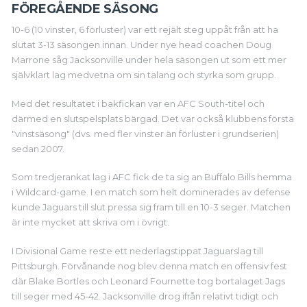
FÖREGÅENDE SÄSONG
10-6 (10 vinster, 6 förluster) var ett rejält steg uppåt från att ha
slutat 3-13 säsongen innan. Under nye head coachen Doug
Marrone såg Jacksonville under hela säsongen ut som ett mer
självklart lag medvetna om sin talang och styrka som grupp.
Med det resultatet i bakfickan var en AFC South-titel och
därmed en slutspelsplats bärgad. Det var också klubbens första
"vinstsäsong" (dvs. med fler vinster än förluster i grundserien)
sedan 2007.
Som tredjerankat lag i AFC fick de ta sig an Buffalo Bills hemma
i Wildcard-game. I en match som helt dominerades av defense
kunde Jaguars till slut pressa sig fram till en 10-3 seger. Matchen
är inte mycket att skriva om i övrigt.
I Divisional Game reste ett nederlagstippat Jaguarslag till
Pittsburgh. Förvånande nog blev denna match en offensiv fest
där Blake Bortles och Leonard Fournette tog bortalaget Jags
till seger med 45-42. Jacksonville drog ifrån relativt tidigt och