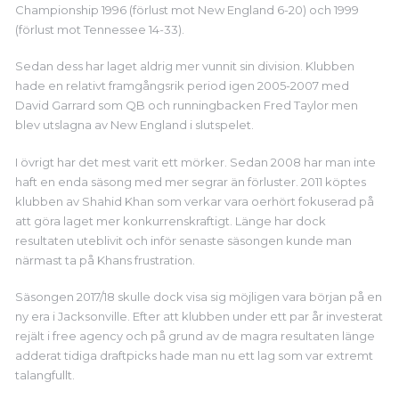
Championship 1996 (förlust mot New England 6-20) och 1999
(förlust mot Tennessee 14-33).
Sedan dess har laget aldrig mer vunnit sin division. Klubben
hade en relativt framgångsrik period igen 2005-2007 med
David Garrard som QB och runningbacken Fred Taylor men
blev utslagna av New England i slutspelet.
I övrigt har det mest varit ett mörker. Sedan 2008 har man inte
haft en enda säsong med mer segrar än förluster. 2011 köptes
klubben av Shahid Khan som verkar vara oerhört fokuserad på
att göra laget mer konkurrenskraftigt.
Länge har dock
resultaten uteblivit och inför senaste säsongen kunde man
närmast ta på Khans frustration.
Säsongen 2017/18 skulle dock visa sig möjligen vara början på en
ny era i Jacksonville. Efter att klubben under ett par år investerat
rejält i free agency och på grund av de magra resultaten länge
adderat tidiga draftpicks hade man nu ett lag som var extremt
talangfullt.