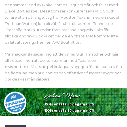
den samma ledd av Blake Bortles. Jaguars står och faller med
Blake Bortles spel. Dessutom ser konkurrensen i AFC South
tuffare ut än på länge. Jag tror Houston Texans (med en skadefri
Deshaun Watson) kan bli väl så tuffa att tas med. Tennessee
Titans såg starka ut redan förra året. Indianapolis Colts får
tillbaka Andrew Luck vilket ger de en chans. Det kommer inte
bli lätt att springa hem en AFC South-titel.
Min magkänsla säger mig att de vinner 9 till 11 matcher och går
till slutspel men att de konkurrerar med Texans om
divisionstiteln. Väl i slutspel är Jaguars byggda för att kunna störa
de flesta lag men hur Bortles och offensiven fungerar avgör och
gör de i viss mån sårbara.
Johan Mann
ROI senaste 30 dagarna: 0%
ROI senaste 90 dagarna: 0%