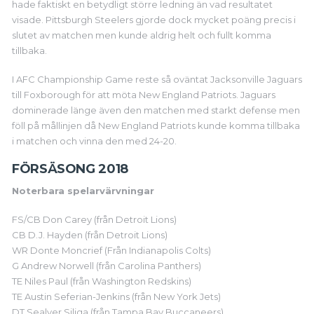
hade faktiskt en betydligt större ledning än vad resultatet
visade. Pittsburgh Steelers gjorde dock mycket poäng precis i
slutet av matchen men kunde aldrig helt och fullt komma
tillbaka.
I AFC Championship Game reste så oväntat Jacksonville Jaguars
till Foxborough för att möta New England Patriots. Jaguars
dominerade länge även den matchen med starkt defense men
föll på mållinjen då New England Patriots kunde komma tillbaka
i matchen och vinna den med 24-20.
FÖRSÄSONG 2018
Noterbara spelarvärvningar
FS/CB Don Carey (från Detroit Lions)
CB D.J. Hayden (från Detroit Lions)
WR Donte Moncrief (Från Indianapolis Colts)
G Andrew Norwell (från Carolina Panthers)
TE Niles Paul (från Washington Redskins)
TE Austin Seferian-Jenkins (från New York Jets)
DT Sealver Siliga (från Tampa Bay Buccaneers)