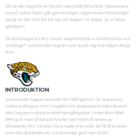
Så var det dags för en favorit i repris från förra året. Tipsarenans
expert Johan Mann går igenom läget i lagen innan försäsongen
riktigt tar fart. Det blir ett lag om dagen i 32 dagar. Ja, ni fattar
galoppen.
Till andra laget ut i AFC South. Idag förflyttar vi oss till Florida och
"poplaget" Jacksonville Jaguars som är på väg mot något riktigt
stort.
INTRODUKTION
Jacksonville Jaguars äntrade NFL 1995 genom s.k. expansion.
Under ledning av Tom Coughlin och quarterback Mark Brunell
blev Jaguars oväntat snabbt framgångsrika. Under åren 1996-
1999 gick man till slutspel fyra år i rad med två vinster av
dåvarande AFC Central. Dock hade man svårt att få till pricken
över det så kallade i:et och som bäst gick man till AFC