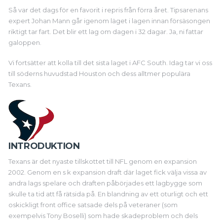
Så var det dags för en favorit i repris från förra året. Tipsarenans
expert Johan Mann går igenom läget i lagen innan försäsongen
riktigt tar fart. Det blir ett lag om dagen i 32 dagar. Ja, ni fattar
galoppen.
Vi fortsätter att kolla till det sista laget i AFC South. Idag tar vi oss
till söderns huvudstad Houston och dess alltmer populära
Texans.
INTRODUKTION
Texans är det nyaste tillskottet till NFL genom en expansion
2002. Genom en s k expansion draft där laget fick välja vissa av
andra lags spelare och draften påbörjades ett lagbygge som
skulle ta tid att få rätsida på. En blandning av ett oturligt och ett
oskickligt front office satsade dels på veteraner (som
exempelvis Tony Boselli) som hade skadeproblem och dels