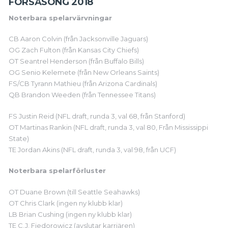
FÖRSÄSONG 2018
Noterbara spelarvärvningar
CB Aaron Colvin (från Jacksonville Jaguars)
OG Zach Fulton (från Kansas City Chiefs)
OT Seantrel Henderson (från Buffalo Bills)
OG Senio Kelemete (från New Orleans Saints)
FS/CB Tyrann Mathieu (från Arizona Cardinals)
QB Brandon Weeden (från Tennessee Titans)
FS Justin Reid (NFL draft, runda 3, val 68, från Stanford)
OT Martinas Rankin (NFL draft, runda 3, val 80, Från Mississippi
State)
TE Jordan Akins (NFL draft, runda 3, val 98, från UCF)
Noterbara spelarförluster
OT Duane Brown (till Seattle Seahawks)
OT Chris Clark (ingen ny klubb klar)
LB Brian Cushing (ingen ny klubb klar)
TE C.J. Fiedorowicz (avslutar karriären)