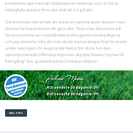
kombinera det med att stabilisera en defensiv som är full av
talangfulla spelare finns det skäl att tro på det.
Det kommer inte bli lätt att vinna en numera stark division men
Texans har kapaciteten att göra det. Tittar man dessutom på
Texans schema ser motståndarna ofta ganska beskedliga ut
och jag utesluter inte att man skulle kunna skrapa ihop 12 vinster
under säsongen. En avgörande faktor blir dock hur den
nykomponerade offensiva linjen kan skydda Texans "nyckel till
framgång" dvs. quarterbacken Deshaun Watson
Johan Mann
ROI senaste 30 dagarna: 0%
ROI senaste 90 dagarna: 0%
NFL TIPS