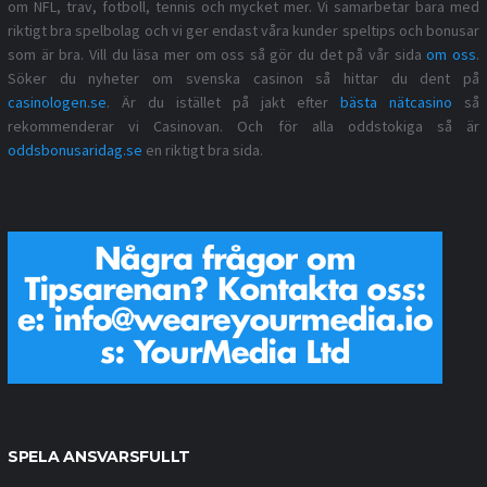
om NFL, trav, fotboll, tennis och mycket mer. Vi samarbetar bara med
riktigt bra spelbolag och vi ger endast våra kunder speltips och bonusar
som är bra. Vill du läsa mer om oss så gör du det på vår sida
om oss
.
Söker du nyheter om svenska casinon så hittar du dent på
casinologen.se
. Är du istället på jakt efter
bästa nätcasino
så
rekommenderar vi Casinovan. Och för alla oddstokiga så är
oddsbonusaridag.se
en riktigt bra sida.
SPELA ANSVARSFULLT