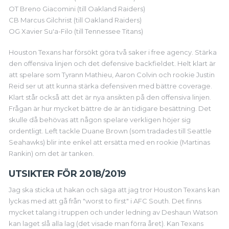
OT Breno Giacomini (till Oakland Raiders)
CB Marcus Gilchrist (till Oakland Raiders)
OG Xavier Su'a-Filo (till Tennessee Titans)
Houston Texans har försökt göra två saker i free agency. Stärka
den offensiva linjen och det defensive backfieldet. Helt klart är
att spelare som Tyrann Mathieu, Aaron Colvin och rookie Justin
Reid ser ut att kunna stärka defensiven med bättre coverage.
Klart står också att det är nya ansikten på den offensiva linjen.
Frågan är hur mycket bättre de är än tidigare besättning. Det
skulle då behövas att någon spelare verkligen höjer sig
ordentligt. Left tackle Duane Brown (som tradades till Seattle
Seahawks) blir inte enkel att ersätta med en rookie (Martinas
Rankin) om det är tanken.
UTSIKTER FÖR 2018/2019
Jag ska sticka ut hakan och säga att jag tror Houston Texans kan
lyckas med att gå från "worst to first" i AFC South. Det finns
mycket talang i truppen och under ledning av Deshaun Watson
kan laget slå alla lag (det visade man förra året). Kan Texans