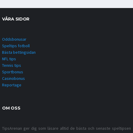
VÅRA SIDOR
Oddsbonusar
Speltips fotboll
Bästa bettingsidan
NFL tips
Tennis tips
Sportbonus
Casinobonus
Reportage
OM OSS
TipsArenan ger dig som läsare alltid de bästa och senaste speltipsen