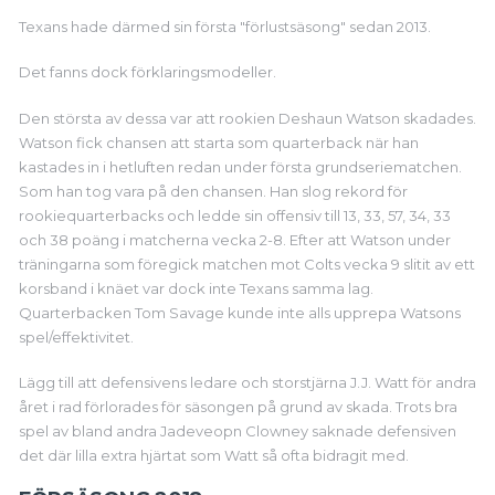
Texans hade därmed sin första "förlustsäsong" sedan 2013.
Det fanns dock förklaringsmodeller.
Den största av dessa var att rookien Deshaun Watson skadades.
Watson fick chansen att starta som quarterback när han
kastades in i hetluften redan under första grundseriematchen.
Som han tog vara på den chansen. Han slog rekord för
rookiequarterbacks och ledde sin offensiv till 13, 33, 57, 34, 33
och 38 poäng i matcherna vecka 2-8. Efter att Watson under
träningarna som föregick matchen mot Colts vecka 9 slitit av ett
korsband i knäet var dock inte Texans samma lag.
Quarterbacken Tom Savage kunde inte alls upprepa Watsons
spel/effektivitet.
Lägg till att defensivens ledare och storstjärna J.J. Watt för andra
året i rad förlorades för säsongen på grund av skada. Trots bra
spel av bland andra Jadeveopn Clowney saknade defensiven
det där lilla extra hjärtat som Watt så ofta bidragit med.