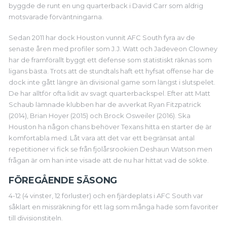
byggde de runt en ung quarterback i David Carr som aldrig
motsvarade förväntningarna.
Sedan 2011 har dock Houston vunnit AFC South fyra av de
senaste åren med profiler som J.J. Watt och Jadeveon Clowney
har de framförallt byggt ett defense som statistiskt räknas som
ligans bästa. Trots att de stundtals haft ett hyfsat offense har de
dock inte gått längre än divisional game som längst i slutspelet.
De har alltför ofta lidit av svagt quarterbackspel. Efter att Matt
Schaub lämnade klubben har de avverkat Ryan Fitzpatrick
(2014), Brian Hoyer (2015) och Brock Osweiler (2016). Ska
Houston ha någon chans behöver Texans hitta en starter de är
komfortabla med. Låt vara att det var ett begränsat antal
repetitioner vi fick se från fjolårsrookien Deshaun Watson men
frågan är om han inte visade att de nu har hittat vad de sökte.
FÖREGÅENDE SÄSONG
4-12 (4 vinster, 12 förluster) och en fjärdeplats i AFC South var
såklart en missräkning för ett lag som många hade som favoriter
till divisionstiteln.