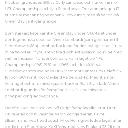
Klubben grundades 1919 av Curly Lambeau och har vunnit nio
NFL Championships och fyra Superbowls. De sammanlagda 13
titlarna är mer än någon annan klubb vunnit, men så har också
Green Bay varit igång länge.
Som starkast lyste kanske Green Bay under 1960-talet under
den legendriska coachen Vince Lombardi (som gett namn till
Superbowltrofén). Lombardi är känd för sina många citat. Ett av
mina favoriter: “If you aren’t fired with enthusiasm, you’ll be fired
with enthusiasm.” Under Lombardi vann laget tre NFL
Championships (1961, 1962 och 1965) och de två första
Superbowls som spelades 1966 (vinst mot Kansas City Chiefs 35-
10) och 1967 (vinst mot Oakland Raiders 33-14). Med stjärnor i
hela laget och inte minst quarterbacken Bart Starr lade Vince
Lombardi grunden för framgångsrik NFL-coaching och
principer kring lagbyggande.
Därefter kan man tala om två riktigt framgångrika eror, Brett
Favre-eran och nuvarande Aaron Rodgers-eran. Favre
tillsammans med head coach Mike Holmgren ledde laget till sin
tredje titel i Superbowl XXXI (vinst mot New England 35-21) och