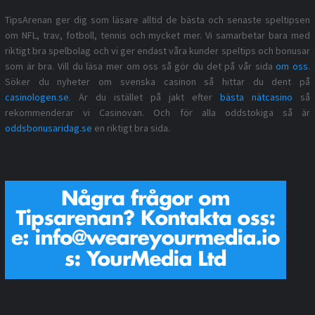
TipsArenan ger dig som läsare alltid de bästa och senaste speltipsen
om NFL, trav, fotboll, tennis och mycket mer. Vi samarbetar bara med
riktigt bra spelbolag och vi ger endast våra kunder speltips och bonusar
som är bra. Vill du läsa mer om oss så gör du det på vår sida
om oss
.
Söker du nyheter om svenska casinon så hittar du dent på
casinologen.se
. Är du istället på jakt efter
bästa nätcasino
så
rekommenderar vi Casinovan. Och för alla oddstokiga så är
oddsbonusaridag.se
en riktigt bra sida.