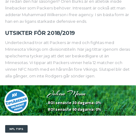
är redan den här säsongen? Oren Burks är en atletisk inside
linebacker som Packers behöver. Intressant är också att man
adderar Muhammad Wilkerson i free agency. I sin bästa form är
han en av ligans starkaste defensive ends.
UTSIKTER FÖR 2018/2019
Undertecknad tror att Packers är med och fightas med
Minnesota Vikings om divisionstiteln. När jag tittar igenom deras
spelschema tycker jag att det ser beskedligare ut än
Minnesotas. Vi tippar att Packers vinner hela 12 matcher och
vinner NFC North med en hårsmån före VIkings. Slutspel blir det
alla gånger, om inte Rodgers går sönder igen.
Johan Mann
ROI senaste 30 dagarna: 0%
ROI senaste 90 dagarna: 0%
NFL TIPS