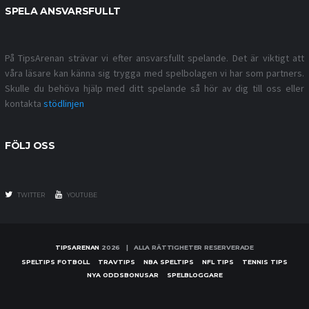
SPELA ANSVARSFULLT
På TipsArenan strävar vi efter ansvarsfullt spelande. Det är viktigt att
våra läsare kan känna sig trygga med spelbolagen vi har som partners.
Skulle du behöva hjälp med ditt spelande så hör av dig till oss eller
kontakta
stödlinjen
FÖLJ OSS
TWITTER
YOUTUBE
TIPSARENAN
2026 | ALLA RÄTTIGHETER RESERVERADE
SPELTIPS FOTBOLL
TRAVTIPS
NBA SPELTIPS
NFL TIPS
TENNIS TIPS
NYA ODDSBONUSAR
SPELBLOGGARE