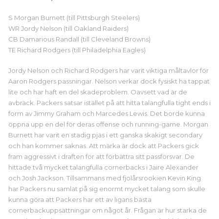
S Morgan Burnett (till Pittsburgh Steelers)
WR Jordy Nelson (till Oakland Raiders)
CB Damarious Randall (till Cleveland Browns)
TE Richard Rodgers (till Philadelphia Eagles)
Jordy Nelson och Richard Rodgers har varit viktiga måltavlor för
Aaron Rodgers passningar. Nelson verkar dock fysiskt ha tappat
lite och har haft en del skadeproblem. Oavsett vad är de
avbräck. Packers satsar istället på att hitta talangfulla tight ends i
form av Jimmy Graham och Marcedes Lewis. Det borde kunna
öppna upp en del för deras offense och running-game. Morgan
Burnett har varit en stadig pjäs i ett ganska skakigt secondary
och han kommer saknas. Att märka är dock att Packers gick
fram aggressivt i draften för att förbättra sitt passförsvar. De
hittade två mycket talangfulla cornerbacks i Jaire Alexander
och Josh Jackson. Tillsammans med fjolårsrookien Kevin King
har Packers nu samlat på sig enormt mycket talang som skulle
kunna göra att Packers har ett av ligans bästa
cornerbackuppsättningar om något år. Frågan är hur starka de