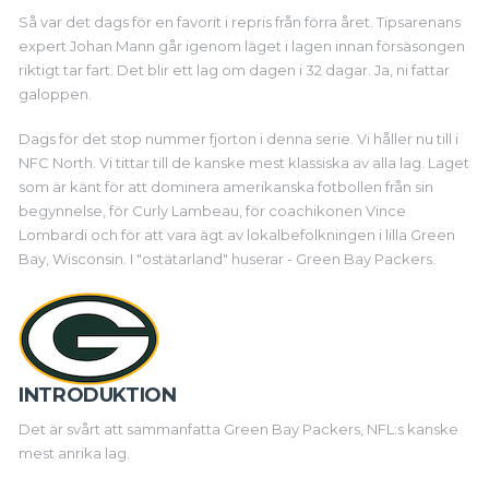
Så var det dags för en favorit i repris från förra året. Tipsarenans
expert Johan Mann går igenom läget i lagen innan försäsongen
riktigt tar fart. Det blir ett lag om dagen i 32 dagar. Ja, ni fattar
galoppen.
Dags för det stop nummer fjorton i denna serie. Vi håller nu till i
NFC North.
Vi tittar till de kanske mest klassiska av alla lag. Laget
som är känt för att dominera amerikanska fotbollen från sin
begynnelse, för Curly Lambeau, för coachikonen Vince
Lombardi och för att vara ägt av lokalbefolkningen i lilla Green
Bay, Wisconsin. I "ostätarland" huserar - Green Bay Packers.
INTRODUKTION
Det är svårt att sammanfatta Green Bay Packers, NFL:s kanske
mest anrika lag.