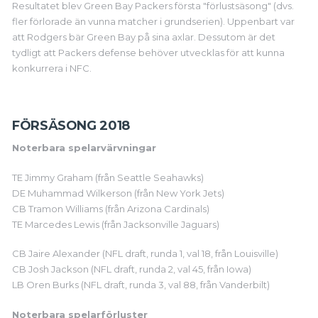
Resultatet blev Green Bay Packers första "förlustsäsong" (dvs.
fler förlorade än vunna matcher i grundserien). Uppenbart var
att Rodgers bär Green Bay på sina axlar. Dessutom är det
tydligt att Packers defense behöver utvecklas för att kunna
konkurrera i NFC.
FÖRSÄSONG 2018
Noterbara spelarvärvningar
TE Jimmy Graham (från Seattle Seahawks)
DE Muhammad Wilkerson (från New York Jets)
CB Tramon Williams (från Arizona Cardinals)
TE Marcedes Lewis (från Jacksonville Jaguars)
CB Jaire Alexander (NFL draft, runda 1, val 18, från Louisville)
CB Josh Jackson (NFL draft, runda 2, val 45, från Iowa)
LB Oren Burks (NFL draft, runda 3, val 88, från Vanderbilt)
Noterbara spelarförluster