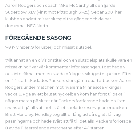
Aaron Rodgers och coach Mike McCarthy till den fjärde i
Superbowl XLV (vinst mot Pittsburgh 31-25). Sedan 2001 har
klubben endast missat slutspel tre gånger och de har
dominerat NFC North.
FÖREGÅENDE SÄSONG
7-9 (7 vinster, 9 förluster) och missat slutspel.
"Allt annat än en divisionstitel och en slutspelsplats skulle vara en
missräkning." var vår kommentar inför säsongen. I det hade vi
ock inte räknat med en skada på lagets viktigaste spelare. Efter
en 4-1 start, skadades Packers storstjärna quarterbacken Aaron
Rodgers under matchen mot rivalerna Minnesota Vikings i
vecka 6. Pga av ett brutet nyckelben kom han först tillbaka i
någon match på slutet när Packers fortfarande hade en liten
chans att gå till slutspel. Istället spelade reservquarterbacken
Brett Hundley. Hundley tog alltför lång tid på sig att få iväg
passningarna och hade svårt att få till det alls. Packers förlorade
8 av de 11 återstående matcherna efter 4-1 starten.