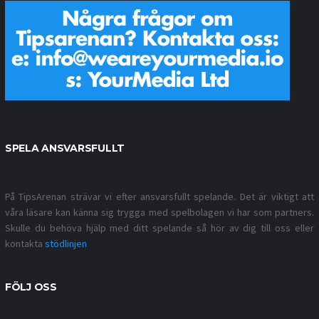
SPELA ANSVARSFULLT
På TipsArenan strävar vi efter ansvarsfullt spelande. Det är viktigt att
våra läsare kan känna sig trygga med spelbolagen vi har som partners.
Skulle du behöva hjälp med ditt spelande så hör av dig till oss eller
kontakta
stödlinjen
FÖLJ OSS