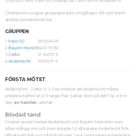
20.45 på Celtic Park och Viaplay tar Celtic emot Anderlecht.
Champions League gruppspel sista omgången. Ett nytt starkt
speltips presenteras här;
GRUPPEN
1.
Paris SG
5
5
0
0
24:1
15
2.
Bayern Munich
5
4
0
1
10:5
12
3.
Celtic
5
1
0
4
5:17
3
4.
Anderlecht
5
0
0
5
1:17
0
FÖRSTA MÖTET
Anderlecht – Celtic 0-3. Det innebär att Anderlecht måste
prestera bättre än 3-0 seger här. Satsar dom på det? Ja, vi tror
det,
en halvlek
i alla fall.
Blodad tand
I mötet senast mellan Anderlecht och Bayern München som
efter många om och men slutade 1-2 så kanske Anderlecht fick
tillbaka ett litet sug på fotboll igen. Tack vara tyskarna mediokra