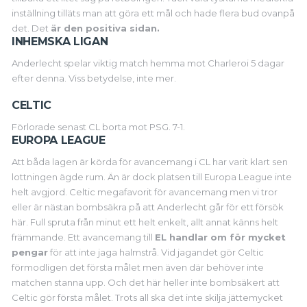
inställning tilläts man att göra ett mål och hade flera bud ovanpå
det. Det
är den positiva sidan.
INHEMSKA LIGAN
Anderlecht spelar viktig match hemma mot Charleroi 5 dagar
efter denna. Viss betydelse, inte mer.
CELTIC
Förlorade senast CL borta mot PSG. 7-1.
EUROPA LEAGUE
Att båda lagen är körda för avancemang i CL har varit klart sen
lottningen ägde rum. Än är dock platsen till Europa League inte
helt avgjord. Celtic megafavorit för avancemang men vi tror
eller är nästan bombsäkra på att Anderlecht går för ett försök
här. Full spruta från minut ett helt enkelt, allt annat känns helt
främmande. Ett avancemang till
EL handlar om för mycket
pengar
för att inte jaga halmstrå. Vid jagandet gör Celtic
förmodligen det första målet men även där behöver inte
matchen stanna upp. Och det här heller inte bombsäkert att
Celtic gör första målet. Trots all ska det inte skilja jättemycket