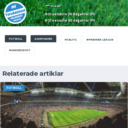
Hasse
ROI senaste 30 dagarna: 0%
ROI senaste 90 dagarna: 0%
FOTBOLL
KAMPANJER
#CELTIC
#PREMIER LEAGUE
#ANDERLECHT
Relaterade artiklar
FOTBOLL