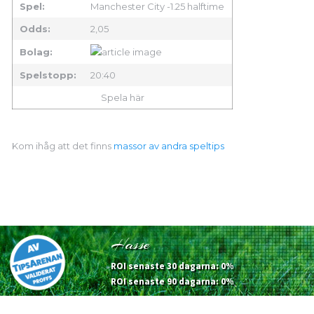
Spel:
Manchester City -1.25 halftime
Odds:
2,05
Bolag:
Spelstopp:
20:40
Spela här
Kom ihåg att det finns
massor av andra speltips
Hasse
ROI senaste 30 dagarna: 0%
ROI senaste 90 dagarna: 0%