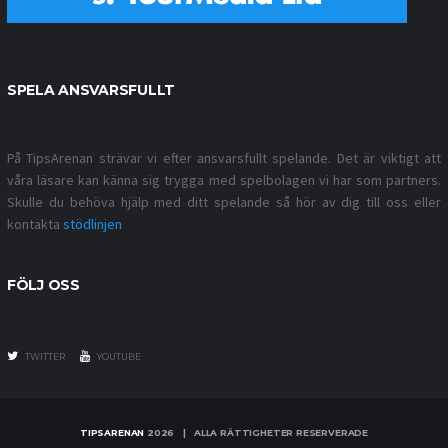
SPELA ANSVARSFULLT
På TipsArenan strävar vi efter ansvarsfullt spelande. Det är viktigt att
våra läsare kan känna sig trygga med spelbolagen vi har som partners.
Skulle du behöva hjälp med ditt spelande så hör av dig till oss eller
kontakta
stödlinjen
FÖLJ OSS
TWITTER
YOUTUBE
TIPSARENAN
2026 | ALLA RÄTTIGHETER RESERVERADE