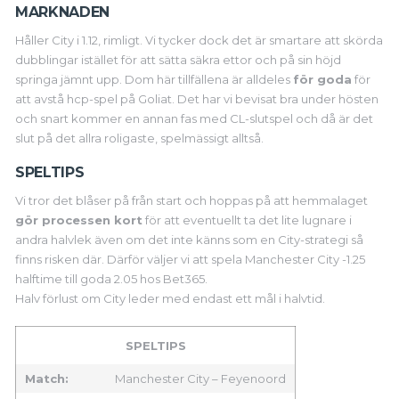
MARKNADEN
Håller City i 1.12, rimligt. Vi tycker dock det är smartare att skörda
dubblingar istället för att sätta säkra ettor och på sin höjd
springa jämnt upp. Dom här tillfällena är alldeles
för goda
för
att avstå hcp-spel på Goliat. Det har vi bevisat bra under hösten
och snart kommer en annan fas med CL-slutspel och då är det
slut på det allra roligaste, spelmässigt alltså.
SPELTIPS
Vi tror det blåser på från start och hoppas på att hemmalaget
gör processen kort
för att eventuellt ta det lite lugnare i
andra halvlek även om det inte känns som en City-strategi så
finns risken där. Därför väljer vi att spela Manchester City -1.25
halftime till goda 2.05 hos Bet365.
Halv förlust om City leder med endast ett mål i halvtid.
SPELTIPS
Match:
Manchester City – Feyenoord