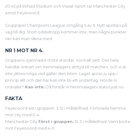
20.45 på Etihad Stadium och Viasat Sport tar Manchester City
emot Feyenoord.
Gruppspel Champions League omgång 5 av 6. Nytt speltips på
väg till dig. Stort oddsdropp kommer inte, men några punkter
ner kan man räkna med.
NR 1 MOT NR 4.
Gruppens ojämnaste möte stundar, normalt sett. Det hela
handlar enbart om hemmalagets attityd till matchen, och vi är
inte jätteoroliga vad gäller den biten. Laget spöar ju upp i
princip allt och det här kan inte bli ett undantag. Hörde ni
ordvalet?
Kan inte.
Då förstår ni hemmalagets status just nu.
FAKTA
Feyenoord sist i gruppen. 3-12 i målskillnad. Förlorade hemma
mot city med 0-4.
Manchester City
först i gruppen.
12-3 i målskillnad. Vann borta
mot Feyenoord med 4-0.