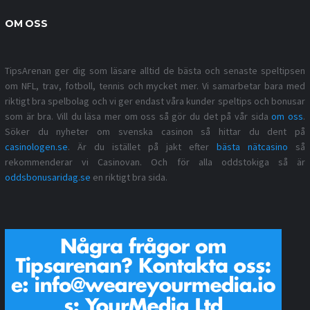
OM OSS
TipsArenan ger dig som läsare alltid de bästa och senaste speltipsen
om NFL, trav, fotboll, tennis och mycket mer. Vi samarbetar bara med
riktigt bra spelbolag och vi ger endast våra kunder speltips och bonusar
som är bra. Vill du läsa mer om oss så gör du det på vår sida
om oss
.
Söker du nyheter om svenska casinon så hittar du dent på
casinologen.se
. Är du istället på jakt efter
bästa nätcasino
så
rekommenderar vi Casinovan. Och för alla oddstokiga så är
oddsbonusaridag.se
en riktigt bra sida.