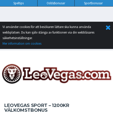
Speltips
OddsBonusar
Sportbonusar
Vi använder cookies för att besökaren lättare ska kunna använda
webbplatsen. Du kan själv stänga av funktionen via din webbläsares
säkerhetsinställningar.
Mer information om cookies
LEOVEGAS SPORT – 1200KR
VÄLKOMSTBONUS