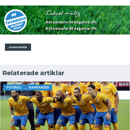
Robert Holtz
ROI senaste 30 dagarna: 0%
ROI senaste 90 dagarna: 0%
KAMPANJER
Relaterade artiklar
FOTBOLL
KAMPANJER