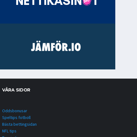
VÅRA SIDOR
Oddsbonusar
Speltips fotboll
Bästa bettingsidan
NFL tips