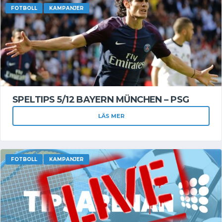
FOTBOLL
KAMPANJER
SPELTIPS 5/12 BAYERN MÜNCHEN – PSG
LÄS MER
FOTBOLL
KAMPANJER