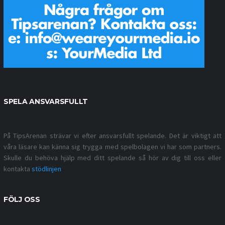
SPELA ANSVARSFULLT
På TipsArenan strävar vi efter ansvarsfullt spelande. Det är viktigt att
våra läsare kan känna sig trygga med spelbolagen vi har som partners.
Skulle du behöva hjälp med ditt spelande så hör av dig till oss eller
kontakta
stödlinjen
FÖLJ OSS