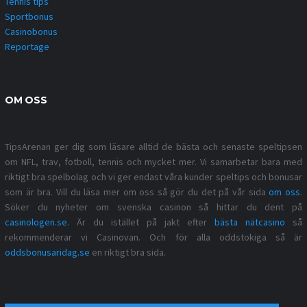
Tennis tips
Sportbonus
Casinobonus
Reportage
OM OSS
TipsArenan ger dig som läsare alltid de bästa och senaste speltipsen
om NFL, trav, fotboll, tennis och mycket mer. Vi samarbetar bara med
riktigt bra spelbolag och vi ger endast våra kunder speltips och bonusar
som är bra. Vill du läsa mer om oss så gör du det på vår sida
om oss
.
Söker du nyheter om svenska casinon så hittar du dent på
casinologen.se
. Är du istället på jakt efter
bästa nätcasino
så
rekommenderar vi Casinovan. Och för alla oddstokiga så är
oddsbonusaridag.se
en riktigt bra sida.