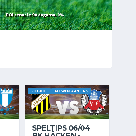
ROI senaste 90 dagarna: 0%
FOTBOLL
ALLSVENSKAN TIPS
SPELTIPS 06/04
BK HÄCKEN -