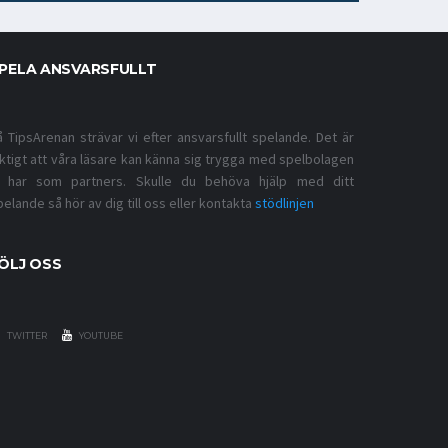
PELA ANSVARSFULLT
å TipsArenan strävar vi efter ansvarsfullt spelande. Det är
iktigt att våra läsare kan känna sig trygga med spelbolagen
i har som partners. Skulle du behöva hjälp med ditt
pelande så hör av dig till oss eller kontakta
stödlinjen
ÖLJ OSS
TWITTER
YOUTUBE