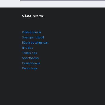
VÅRA SIDOR
Oddsbonusar
Speltips fotboll
Bästa bettingsidan
NFL tips
Tennis tips
Sportbonus
Casinobonus
Reportage