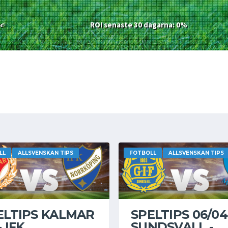
e
ROI senaste 30 dagarna: 0%
LL
ALLSVENSKAN TIPS
FOTBOLL
ALLSVENSKAN TIPS
ELTIPS KALMAR
SPELTIPS 06/04
- IFK
SUNDSVALL -