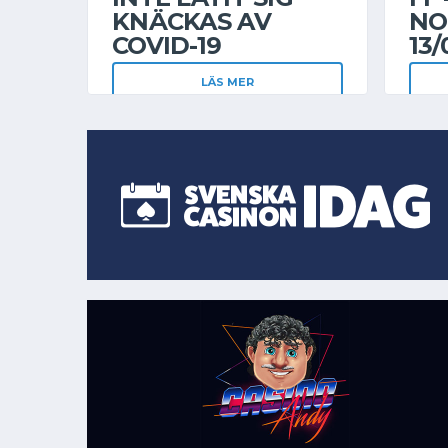
KNÄCKAS AV
NO
COVID-19
13/
LÄS MER