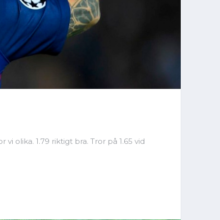
 olika. 1.79 riktigt bra. Tror på 1.65 vid