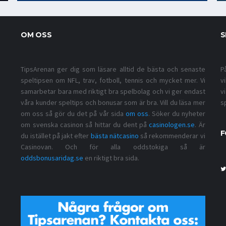
OM OSS
S
TipsArenan ger dig som läsare alltid de bästa och senaste
P
speltipsen om NFL, trav, fotboll, tennis och mycket mer. Vi
v
samarbetar bara med riktigt bra spelbolag och vi ger endast
v
våra kunder speltips och bonusar som är bra. Vill du läsa mer
s
om oss så gör du det på vår sida
om oss
. Söker du nyheter
om svenska casinon så hittar du dent på
casinologen.se
. Är
F
du istället på jakt efter
bästa nätcasino
så rekommenderar vi
Casinovan. Och för alla oddstokiga så är
oddsbonusaridag.se
en riktigt bra sida.